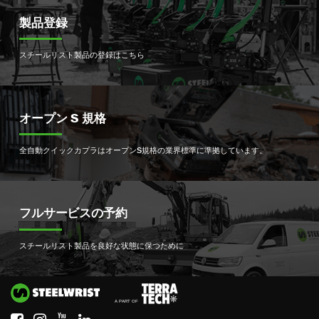
製品登録
スチールリスト製品の登録はこちら
オープン S 規格
全自動クイックカプラはオープンS規格の業界標準に準拠しています。
フルサービスの予約
スチールリスト製品を良好な状態に保つために
Si