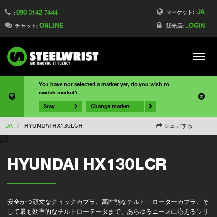
JA
090 3142 7444
マーケット:
:
ONLINE
LOGIN
チャット:
販売店:
Meny
You have not selected a market yet, do you wish to
switch market?
Stay
Change market
JA
/
HYUNDAI HX130LCR
シェアする
HYUNDAI HX130LCR
安全かつ頑丈なクイックカプラ、高性能なチルト・ローターカプラ、そ
して最も効率的なチルトローテータまで、あらゆるニーズに応えるソリ