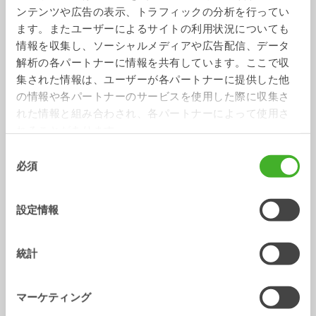
ンテンツや広告の表示、トラフィックの分析を行ってい
ます。またユーザーによるサイトの利用状況についても
情報を収集し、ソーシャルメディアや広告配信、データ
解析の各パートナーに情報を共有しています。ここで収
集された情報は、ユーザーが各パートナーに提供した他
の情報や各パートナーのサービスを使用した際に収集さ
汎用バケット
V型バケット
れた情報と組み合わされ、各パートナーによって使用さ
バケット
バケット
13-33
トン
0-22
トン
れることがあります。
同
必須
意
の
選
設定情報
択
統計
ソーティングバケット
スケルトンバケット
マーケティング
バケット
バケット
2-32
トン
0-20
トン