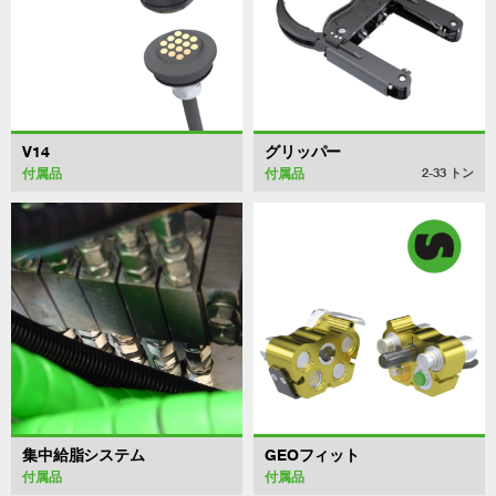
V14
グリッパー
付属品
付属品
2-33
トン
集中給脂システム
GEOフィット
付属品
付属品