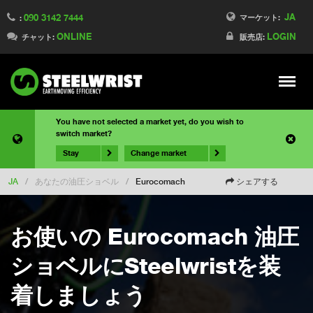
JA
090 3142 7444
マーケット:
:
ONLINE
LOGIN
チャット:
販売店:
Meny
You have not selected a market yet, do you wish to
switch market?
Stay
Change market
JA
/
あなたの油圧ショベル
/
Eurocomach
シェアする
お使いの Eurocomach 油圧
ショベルにSteelwristを装
着しましょう