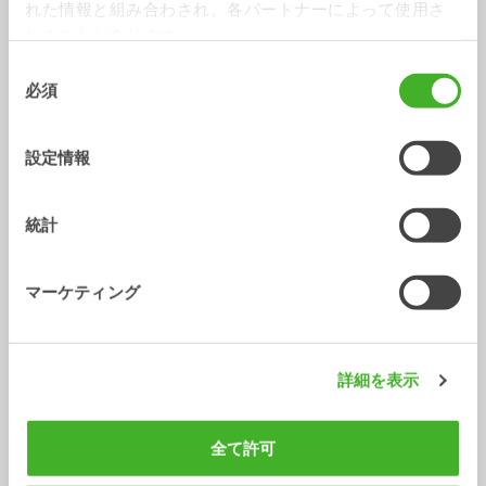
れた情報と組み合わされ、各パートナーによって使用さ
れることがあります。
同
必須
意
の
XTR10
X12
選
設定情報
チルトローテータ
チルトローテータ
6-10
トン
7-12
トン
択
統計
マーケティング
詳細を表示
X14
XTR13
全て許可
チルトローテータ
チルトローテータ
10-14
トン
10-13
トン