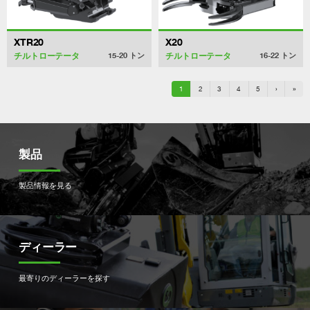
XTR20
X20
チルトローテータ
チルトローテータ
15-20
トン
16-22
トン
1
2
3
4
5
›
»
製品
製品情報を見る
ディーラー
最寄りのディーラーを探す