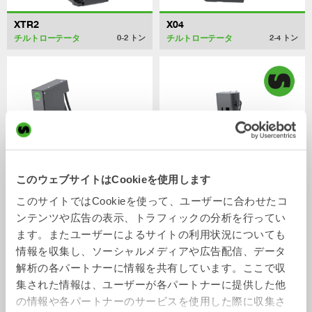
XTR2
X04
チルトローテータ
チルトローテータ
0-2
トン
2-4
トン
このウェブサイトはCookieを使用します
このサイトではCookieを使って、ユーザーに合わせたコ
XTR7
X07
ンテンツや広告の表示、トラフィックの分析を行ってい
チルトローテータ
チルトローテータ
4-7
トン
5-7
トン
ます。またユーザーによるサイトの利用状況についても
情報を収集し、ソーシャルメディアや広告配信、データ
解析の各パートナーに情報を共有しています。ここで収
集された情報は、ユーザーが各パートナーに提供した他
の情報や各パートナーのサービスを使用した際に収集さ