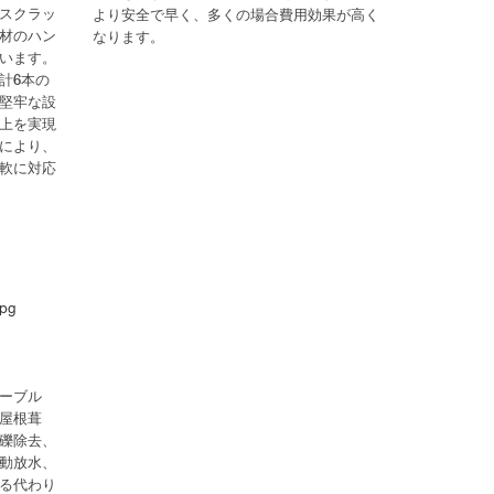
スクラッ
より安全で早く、多くの場合費用効果が高く
材のハン
なります。
います。
計6本の
堅牢な設
上を実現
により、
軟に対応
ーブル
屋根葺
礫除去、
動放水、
る代わり