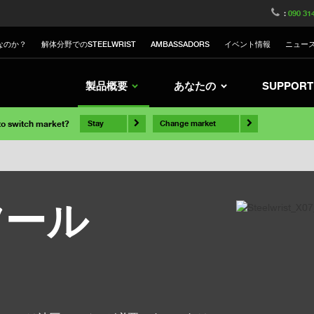
:
090 31
なのか？
解体分野でのSTEELWRIST
AMBASSADORS
イベント情報
ニュー
製品概要
あなたの
SUPPORT
 to switch market?
Stay
Change market
ツール