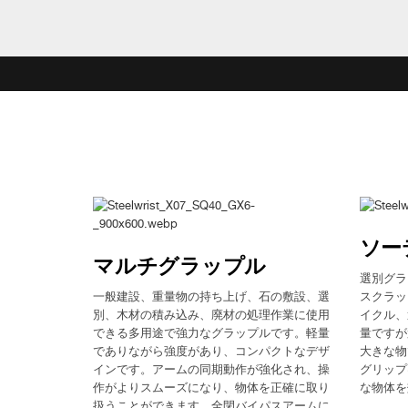
ソー
マルチグラップル
選別グラ
一般建設、重量物の持ち上げ、石の敷設、選
スクラッ
別、木材の積み込み、廃材の処理作業に使用
イクル、
できる多用途で強力なグラップルです。軽量
量ですが
でありながら強度があり、コンパクトなデザ
大きな物
インです。アームの同期動作が強化され、操
グリップ
作がよりスムーズになり、物体を正確に取り
な物体を
扱うことができます。全閉バイパスアームに