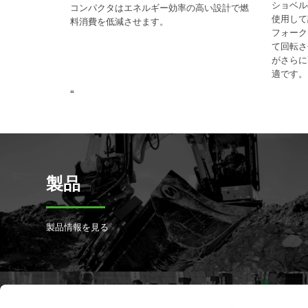
ショベル
コンパクタはエネルギー効率の高い設計で燃
使用して
料消費を低減させます。
フォーク
て回転さ
がさらに
適です。
“
製品
製品情報を見る