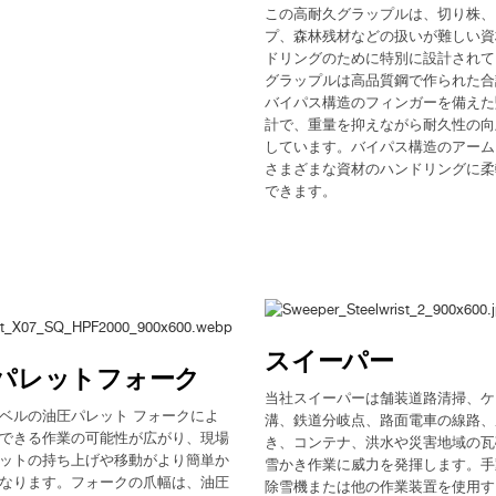
この高耐久グラップルは、切り株、
プ、森林残材などの扱いが難しい資
ドリングのために特別に設計されて
グラップルは高品質鋼で作られた合
バイパス構造のフィンガーを備えた
計で、重量を抑えながら耐久性の向
しています。バイパス構造のアーム
さまざまな資材のハンドリングに柔
できます。
スイーパー
パレットフォーク
当社スイーパーは舗装道路清掃、ケ
ベルの油圧パレット フォークによ
溝、鉄道分岐点、路面電車の線路、
できる作業の可能性が広がり、現場
き、コンテナ、洪水や災害地域の瓦
ットの持ち上げや移動がより簡単か
雪かき作業に威力を発揮します。手
なります。フォークの爪幅は、油圧
除雪機または他の作業装置を使用す