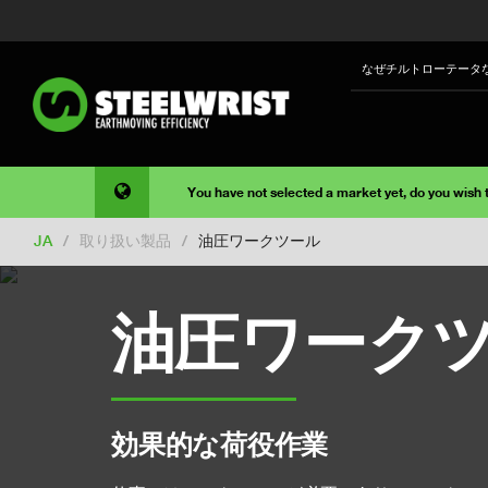
なぜチルトローテータ
You have not selected a market yet, do you wish
JA
/
取り扱い製品
/
油圧ワークツール
油圧ワーク
効果的な荷役作業