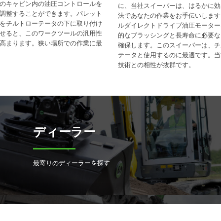
のキャビン内の油圧コントロールを
に、当社スイーパーは、はるかに効
調整することができます。パレット
法であなたの作業をお手伝いします
をチルトローテータの下に取り付け
ルダイレクトドライブ油圧モーター
せると、このワークツールの汎用性
的なブラッシングと長寿命に必要な
高まります。狭い場所での作業に最
確保します。このスイーパーは、チ
テータと使用するのに最適です。当
技術との相性が抜群です。
ディーラー
最寄りのディーラーを探す