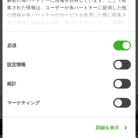
解析の各パートナーに情報を共有しています。ここで収
Support Web
集された情報は、ユーザーが各パートナーに提供した他
の情報や各パートナーのサービスを使用した際に収集さ
れた情報と組み合わされ、各パートナーによって使用さ
Use this platform to:
れることがあります。
• Search and view technical
documentation
同
• Find service manuals
必須
意
• Read service bulletins
の
• Register warranty claims
選
設定情報
• View electrical and hydraulic
択
schematics
• Watch instruction videos
統計
マーケティング
製品
製品情報を見る
詳細を表示