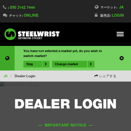
JA
090 3142 7444
マーケット:
:
ONLINE
LOGIN
チャット:
販売店:
Meny
You have not selected a market yet, do you wish to
switch market?
Stay
Change market
JA
/
Dealer Login
シェアする
DEALER LOGIN
–– IMPORTANT NOTICE ––