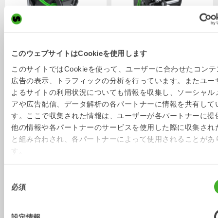
このウェブサイトはCookieを使用します
XTR10
X12
チルトローテータ
チルトローテータ
6-10
トン
7-12
トン
このサイトではCookieを使って、ユーザーに合わせたコンテ
広告の表示、トラフィックの分析を行っています。またユー
よるサイトの利用状況についても情報を収集し、ソーシャル
アや広告配信、データ解析の各パートナーに情報を共有して
す。ここで収集された情報は、ユーザーが各パートナーに提
他の情報や各パートナーのサービスを使用した際に収集され
と組み合わされ、各パートナーによって使用されることがあ
す。
同
必須
意
X14
XTR13
チルトローテータ
チルトローテータ
10-14
トン
10-13
トン
の
選
設定情報