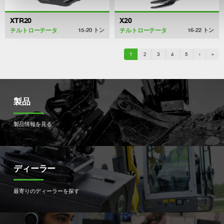
XTR20
X20
チルトローテータ
チルトローテータ
15-20
トン
16-22
トン
1
2
3
4
5
›
»
製品
製品情報を見る
ディーラー
最寄りのディーラーを探す