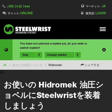
JA
090 3142 7444
マーケット:
:
ONLINE
LOGIN
チャット:
販売店:
Meny
You have not selected a market yet, do you wish to
switch market?
Stay
Change market
JA
/
あなたの油圧ショベル
/
Hidromek
シェアする
お使いの Hidromek 油圧シ
ョベルにSteelwristを装着
しましょう