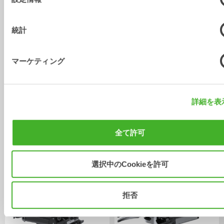
択
統計
マーケティング
詳細を表
X18
XTR15
チルトローテータ
チルトローテータ
12-16
トン
12-15
トン
全て許可
選択中のCookieを許可
拒否