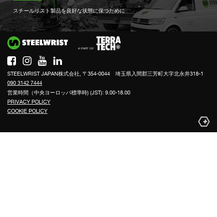
スチールリスト製品を良好な状態に保つために
Si
STEELWRIST JAPAN株式会社, 〒354-0044 埼玉県入間郡三芳町大字北永井318-1
090 3142 7444
営業時間（中央ヨーロッパ標準時) (JST): 9.00-18.00
PRIVACY POLICY
COOKIE POLICY