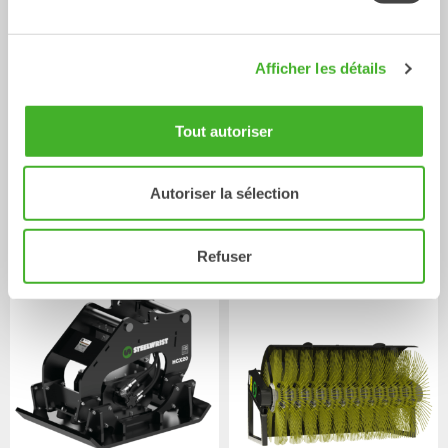
Afficher les détails
Tout autoriser
Autoriser la sélection
Pince à doigts
Pince à usage général
Outils hydrauliques
Outils hydrauliques
2-26
Tonnes
0-26
Tonnes
Refuser