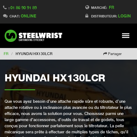
FR
01 86 90 91 89
Switch to Finland
MARCHÉ:
:
ONLINE
LOGIN
Switch to Denmark
CHAT:
DISTRIBUTEUR:
Switch to China
Switch to Australia
Stay
Meny
Change market
FR
/
HYUNDAI HX130LCR
Partager
HYUNDAI HX130LCR
Que vous ayez besoin d’une attache rapide sûre et robuste, d’une
attache rotative ou à inclinaison plus avancée ou du tiltrotateur le plus
efficace, nous avons la solution pour vous. Choisissez parmi une
large gamme d’accessoires, d’outils de travail et de godets, tous
conçus pour fonctionner parfaitement sous le tiltrotateur. La pelle
mécanique sera prête à effectuer de multiples types de tâches, qu’il