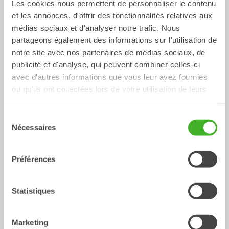
Les cookies nous permettent de personnaliser le contenu
Godets rétro
Godets de tranchée
et les annonces, d'offrir des fonctionnalités relatives aux
Godet
Godet
0-33
Tonnes
0-40
Tonnes
médias sociaux et d'analyser notre trafic. Nous
partageons également des informations sur l'utilisation de
/ HYUNDAI HX130LCR
notre site avec nos partenaires de médias sociaux, de
Outils hydrauliques
publicité et d'analyse, qui peuvent combiner celles-ci
avec d'autres informations que vous leur avez fournies
ou qu'ils ont collectées lors de votre utilisation de leurs
services.
Sélection
Nécessaires
du
consentement
Préférences
Pince de tri
Fourche à palette
Statistiques
hydraulique
Outils hydrauliques
2-26
Tonnes
Outils hydrauliques
10-33
Tonnes
Marketing