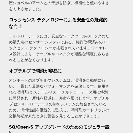
圧ショベルのアームとの干渉を防ぎ、機能性と使いやすさ
を向上させました。
ロックセンス テクノロジーによる安全性の飛躍的
な向上
チルトローテータには、安全なワークツールのロックのた
め最先端のセンサー システムである、特許取得済みの ロ
ックセンス テクノロジーが搭載されています。ワイヤレ
ス設計により、ケーブルやコネクタが過酷な環境にさらさ
れることがなくなります。
オプチルブで潤滑が容易に
オンボードのオプチルブシステムは、潤滑を自動的に行
い、一貫した最適なパフォーマンスを確保します。使用さ
れる潤滑剤は スチールリスト チルトローテータ用に特別
に開発され、摩耗を軽減し、寿命を延ばします。オプチル
ブ はチルトローテータの制御システムに統合されている
ため、潤滑性能を継続的に監視し、潤滑剤カートリッジの
交換時期が来たときに警告を発することができます。
SQ/Open-S アップグレードのためのモジュラー設