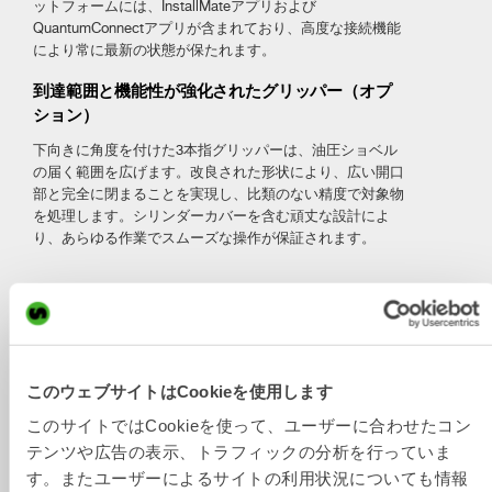
ットフォームには、InstallMateアプリおよび
QuantumConnectアプリが含まれており、高度な接続機能
により常に最新の状態が保たれます。
到達範囲と機能性が強化されたグリッパー（オプ
ション）
下向きに角度を付けた3本指グリッパーは、油圧ショベル
の届く範囲を広げます。改良された形状により、広い開口
部と完全に閉まることを実現し、比類のない精度で対象物
を処理します。シリンダーカバーを含む頑丈な設計によ
り、あらゆる作業でスムーズな操作が保証されます。
技術スペック
Open-S
Metric
Imperial
このウェブサイトはCookieを使用します
このサイトではCookieを使って、ユーザーに合わせたコン
チルトローテータ
XTR15
XTR15
テンツや広告の表示、トラフィックの分析を行っていま
マシンインターフ
S60
SQ60
す。またユーザーによるサイトの利用状況についても情報