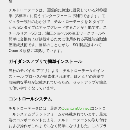
計
チルトローテータは、国際的に急速に普及している対称標
準（S標準）に従うインターフェースで利用できます。モ
ジュラー設計のおかげで、チルトローテータを S タイプ
から SQ タイプにアップグレードすることが可能です。ス
チールリストSQ は、油圧ショベルの油圧ワークツールを
簡単に交換および接続するために使用される高性能自動油
圧接続技術です。当然のことながら、SQ 製品はすべて
Open-S 規格に準拠しています。
ガイダンスアプリで簡単インストール
当社のモバイル アプリにより、チルトローテータのイン
ストール プロセスが簡素化されます。ほとんどの言語で
段階的な手順が記載されているため、セットアップが簡単
で使いやすくなっています。
コントロールシステム
チルトローテータには、最新の
QuantumConnect
コントロ
ールシステムプラットフォームが搭載されています。最先
端のコンポーネントにより、チルトローテータの取り付け
および操作がこれまでになく簡単になりました。このプラ