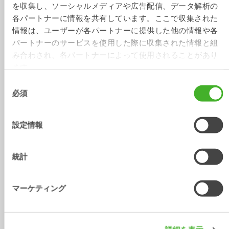
ェース
を収集し、ソーシャルメディアや広告配信、データ解析の
各パートナーに情報を共有しています。ここで収集された
チルトローテータ
S60
SQ60
情報は、ユーザーが各パートナーに提供した他の情報や各
クイックカプラ
パートナーのサービスを使用した際に収集された情報と組
機械重量 [ton]
12-15
12-15
み合わされ、各パートナーによって使用されることがあり
ます。
最大ブレークアウ
150
150
ト力 [kNm]
同
必須
意
重量 から [kg]
460
470
の
グリッパー重量 
103
103
選
設定情報
[kg]
択
構造物高さ [mm]
548
548
統計
長さ [mm]
796
796
シリンダー幅 
788
788
マーケティング
[mm]
高さ cylinder 
469
469
[mm]