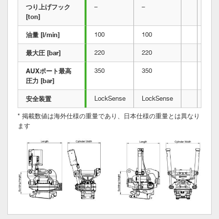
つり上げフック 
–
–
[ton]
油量 [l/min]
100
100
最大圧 [bar]
220
220
AUXポート最高
350
350
圧力 [bar]
安全装置	
LockSense
LockSense
* 掲載数値は海外仕様の重量であり、
日本仕様の重量とは異なり
ます