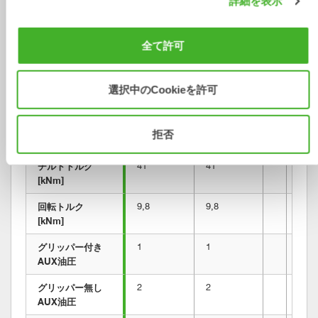
詳細を表示
最大チルト角 [角
±45
±45
度]
全て許可
ディッパーアーム
–
–
の最大幅  [mm]
選択中のCookieを許可
ピン径 [mm]
–
–
ピン間距離 [計測
–
–
拒否
単位-cc] [mm]
チルトトルク 
41
41
[kNm]
回転トルク 
9,8
9,8
[kNm]
グリッパー付き 
1
1
AUX油圧	
グリッパー無し 
2
2
AUX油圧