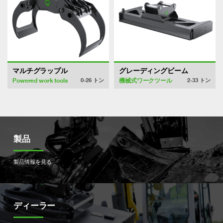
マルチグラップル
グレーディングビーム
Powered work tools
機械式ワークツール
0-26
トン
2-33
トン
製品
製品情報を見る
ディーラー