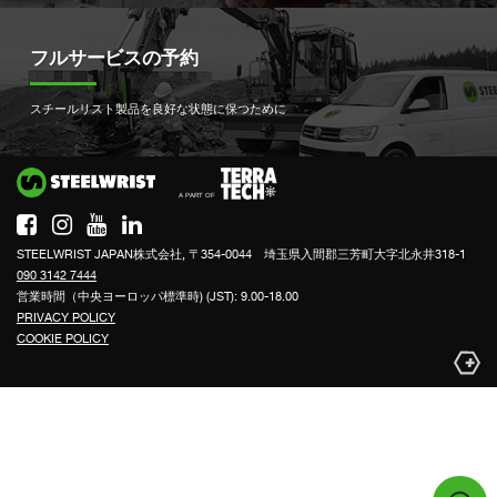
フルサービスの予約
スチールリスト製品を良好な状態に保つために
Si
STEELWRIST JAPAN株式会社, 〒354-0044 埼玉県入間郡三芳町大字北永井318-1
090 3142 7444
営業時間（中央ヨーロッパ標準時) (JST): 9.00-18.00
PRIVACY POLICY
COOKIE POLICY