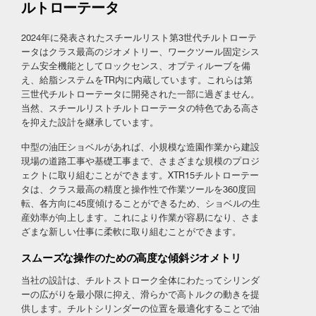
ルトローテータ
2024年に発表されたスチールリスト第3世代チルトローテ
ータはクラス最高のジオメトリー、ワークツール固定シス
テム安全機能としてロックセンス、オプティルーブを備
え、給脂システムをTR内に内蔵しています。これらは第
三世代チルトローテータに開発された一部に過ぎません。
当然、スチールリストチルトローテータの特色である高さ
を抑えた設計を継承しています。
中型の油圧ショベルがあれば、小規模な造園作業から建設
現場の道路工事や基礎工事まで、さまざまな規模のプロジ
ェクトに取り組むことができます。XTR15チルトローテー
タは、クラス最高の精度と操作性で作業ツールを360度回
転、各方向に45度傾けることができるため、ショベルの生
産効率が向上します。これにより作業が容易になり、さま
ざまな新しい仕事に柔軟に取り組むことができます。
スムーズな操作のための高度な傾斜ジオメトリ
当社の設計は、チルトストローク全体にわたってシリンダ
ーの広がりを最小限に抑え、滑らかで高トルクの動きを提
供します。チルトシリンダーの位置を最適化することで油