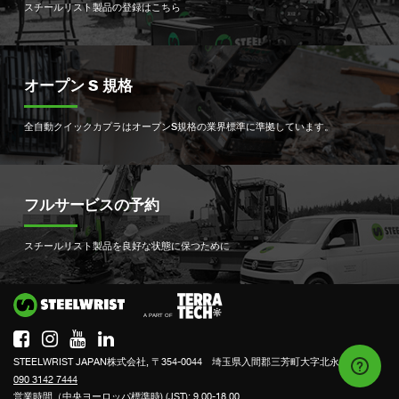
スチールリスト製品の登録はこちら
オープン S 規格
全自動クイックカプラはオープンS規格の業界標準に準拠しています。
フルサービスの予約
スチールリスト製品を良好な状態に保つために
Si
STEELWRIST JAPAN株式会社, 〒354-0044 埼玉県入間郡三芳町大字北永井318-1
090 3142 7444
営業時間（中央ヨーロッパ標準時) (JST): 9.00-18.00