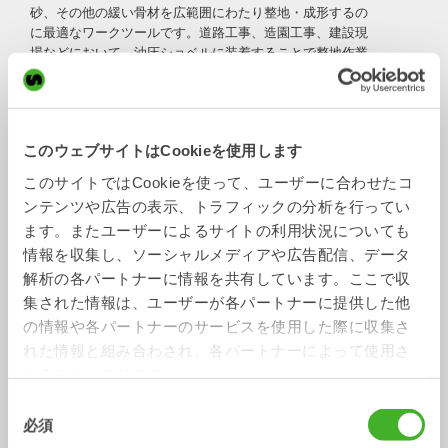
砂、その他の緩い骨材を広範囲にわたり整地・成形するの
に最適なワークツールです。道路工事、造園工事、建設現
場などにおいて、油圧ショベルに装着することで整地作業
を迅速に行うことができます。
Steelwristのグレーディングビームは、チルトローテータ
下での使用を前提に設計されています。傾斜したトップブ
ラケットにより、整地面がチルトローテータと完全に同期
このウェブサイトはCookieを使用します
して回転します。調整可能なサイドプレートは、狭い場所
このサイトではCookieを使って、ユーザーに合わせたコ
や繊細なエリアでは縮めて使用でき、材料のコントロール
ンテンツや広告の表示、トラフィックの分析を行ってい
を向上させたい場合には拡張できます。ローラーが目詰ま
りしやすい粘着質の地盤でも、優れた性能を発揮します。
ます。またユーザーによるサイトの利用状況についても
情報を収集し、ソーシャルメディアや広告配信、データ
延長リアブレードにより、ワークツールを交換することな
解析の各パートナーに情報を共有しています。ここで収
く材料の運搬および敷き均しが可能です。GPSポール取付
集された情報は、ユーザーが各パートナーに提供した他
ポイントにより、より高度で正確な整地作業が可能になり
ます。
の情報や各パートナーのサービスを使用した際に収集さ
れた情報と組み合わされ、各パートナーによって使用さ
れることがあります。
技術スペック
同
必須
意