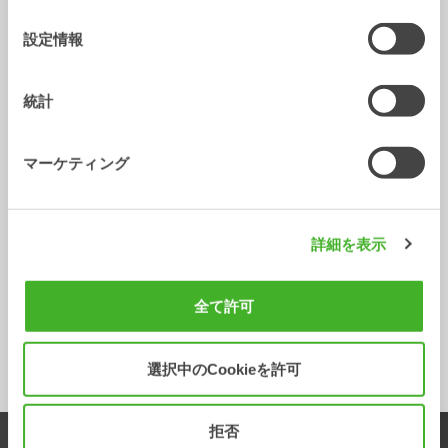
Metric
Imperial
の
選
設定情報
グレーディングビーム
GRB1250
GRB1500
GRB150
択
ブラケット
S40
S40
S50
統計
機械重量 [ton]
2-6
2-6
2-6
マーケティング
最大ブレークアウト
力 [kNm]
重量 から [kg]
135
150
177
詳細を表示
幅 [mm]
1250
1500
1500
長さ [mm]
600
600
600
全て許可
高さ [mm]
375
375
458
選択中のCookieを許可
拒否