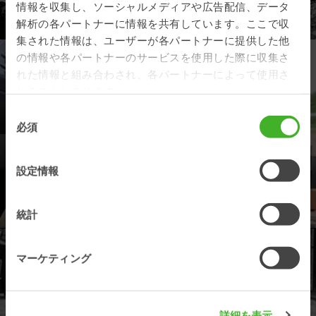
情報を収集し、ソーシャルメディアや広告配信、データ
製品情報を見る
解析の各パートナーに情報を共有しています。ここで収
集された情報は、ユーザーが各パートナーに提供した他
の情報や各パートナーのサービスを使用した際に収集さ
ディーラー
れた情報と組み合わされ、各パートナーによって使用さ
れることがあります。
最寄りのディーラーを探す
同
必須
意
の
選
サポート
設定情報
択
サポートおよびスペアパーツに関するお問い合わせ先
統計
マーケティング
製品登録
スチールリスト製品の登録はこちら
詳細を表示