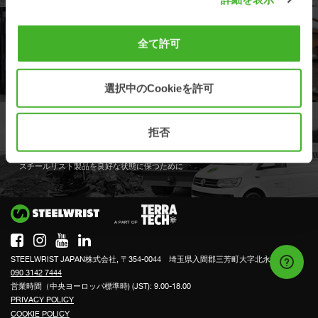
オープン S 規格
全て許可
全自動クイックカプラはオープンS規格の業界標準に準拠しています。
選択中のCookieを許可
拒否
フルサービスの予約
スチールリスト製品を良好な状態に保つために
Si
STEELWRIST JAPAN株式会社, 〒354-0044 埼玉県入間郡三芳町大字北永井318-1
090 3142 7444
営業時間（中央ヨーロッパ標準時) (JST): 9.00-18.00
PRIVACY POLICY
COOKIE POLICY