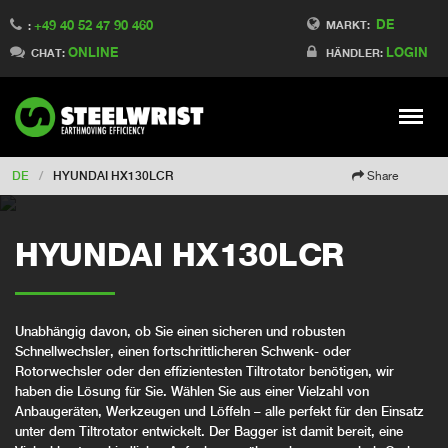
DE
+49 40 52 47 90 460
Switch to Finland
MARKT:
:
ONLINE
LOGIN
Switch to Denmark
CHAT:
HÄNDLER:
Switch to China
Switch to Australia
Stay
Meny
Change market
DE
/
HYUNDAI HX130LCR
Share
HYUNDAI HX130LCR
Unabhängig davon, ob Sie einen sicheren und robusten
Schnellwechsler, einen fortschrittlicheren Schwenk- oder
Rotorwechsler oder den effizientesten Tiltrotator benötigen, wir
haben die Lösung für Sie. Wählen Sie aus einer Vielzahl von
Anbaugeräten, Werkzeugen und Löffeln – alle perfekt für den Einsatz
unter dem Tiltrotator entwickelt. Der Bagger ist damit bereit, eine