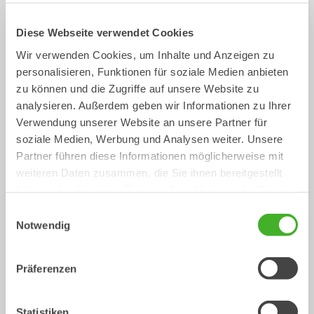
Tieflöffel
Kabellöffel
Diese Webseite verwendet Cookies
Löffel
Löffel
0-33
Tonnen
0-40
Tonnen
Wir verwenden Cookies, um Inhalte und Anzeigen zu
personalisieren, Funktionen für soziale Medien anbieten
/
Mechanische Anbauwerkzeuge
zu können und die Zugriffe auf unsere Website zu
HYUNDAI HX130LCR
analysieren. Außerdem geben wir Informationen zu Ihrer
Verwendung unserer Website an unsere Partner für
soziale Medien, Werbung und Analysen weiter. Unsere
Partner führen diese Informationen möglicherweise mit
weiteren Daten zusammen, die Sie ihnen bereitgestellt
haben oder die sie im Rahmen Ihrer Nutzung der Dienste
gesammelt haben.
Einwilligungsauswahl
Notwendig
Präferenzen
Reißzahn
Planierbalken
Mechanische Anbauwerkzeuge
Mechanische Anbauwerkzeuge
0-33
Tonnen
2-33
Tonnen
Statistiken