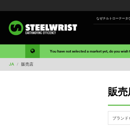
なぜチルトローテータ
You have not selected a market yet, do you wish
JA
/
販売店
販売
ブランド