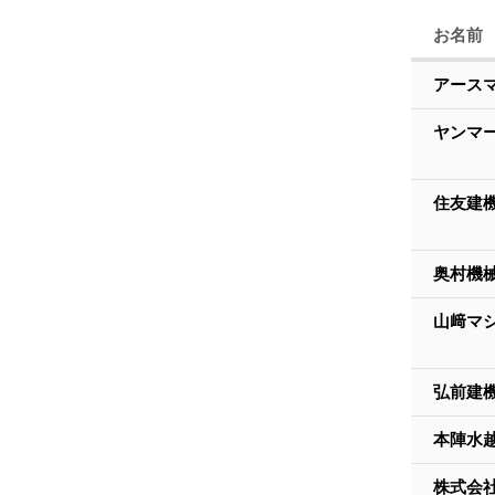
お名前
アース
ヤンマ
住友建
奥村機
山﨑マ
弘前建
本陣水
株式会