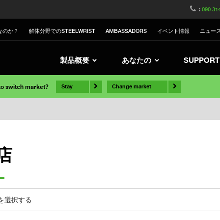
:
090 31
なのか？
解体分野でのSTEELWRIST
AMBASSADORS
イベント情報
ニュー
製品概要
あなたの
SUPPORT
 to switch market?
Stay
Change market
店
を選択する