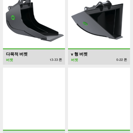
다목적 버켓
v 형 버켓
버켓
버켓
13-33
톤
0-22
톤