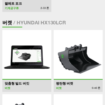
팔레트 포크
기계공구류
2-33
톤
/ HYUNDAI HX130LCR
버켓
맞춤형 빌드 버킷
평탄형 버켓
버켓
버켓
0-40
톤