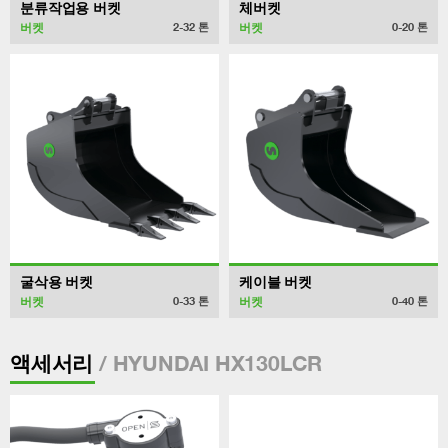
분류작업용 버켓
체버켓
버켓
버켓
2-32
톤
0-20
톤
굴삭용 버켓
케이블 버켓
버켓
버켓
0-33
톤
0-40
톤
/ HYUNDAI HX130LCR
액세서리