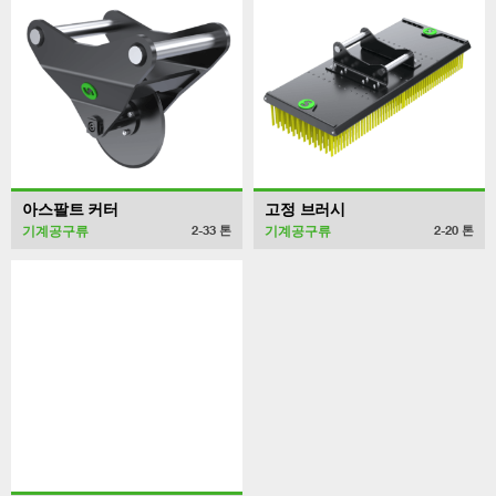
아스팔트 커터
고정 브러시
기계공구류
기계공구류
2-33
톤
2-20
톤