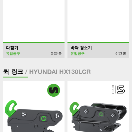
다짐기
바닥 청소기
유압공구
유압공구
2-26
톤
5-33
톤
/ HYUNDAI HX130LCR
퀵 링크