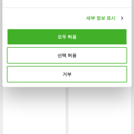
세부 정보 표시
모두 허용
진자 어댑터 SQ
볼트온 어댑터 플레이트 SQ
선택 허용
어댑터
어댑터
5-33
톤
5-70
톤
/ HYUNDAI HX130LCR
유압공구
거부