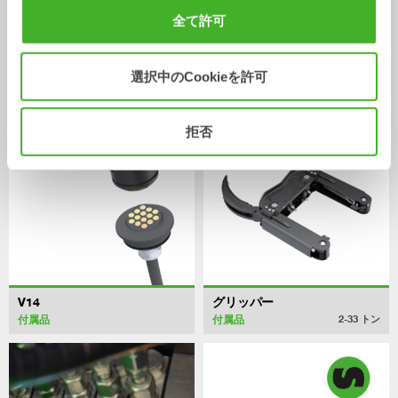
バケット
0-40
トン
全て許可
/ EUROCOMACH ES90UR4
付属品
選択中のCookieを許可
拒否
V14
グリッパー
付属品
付属品
2-33
トン