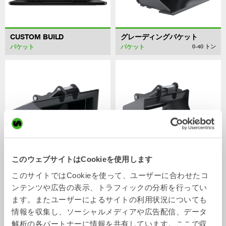
CUSTOM BUILD
グレーディングバケット
バケット
バケット
0-40
トン
このウェブサイトはCookieを使用します
V型バケット
ソーティングバケット
このサイトではCookieを使って、ユーザーに合わせたコ
バケット
バケット
0-22
トン
2-32
トン
ンテンツや広告の表示、トラフィックの分析を行ってい
ます。またユーザーによるサイトの利用状況についても
情報を収集し、ソーシャルメディアや広告配信、データ
解析の各パートナーに情報を共有しています。ここで収