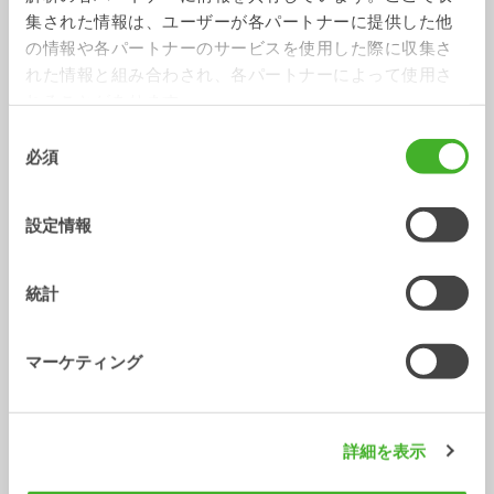
集された情報は、ユーザーが各パートナーに提供した他
の情報や各パートナーのサービスを使用した際に収集さ
れた情報と組み合わされ、各パートナーによって使用さ
れることがあります。
同
必須
意
の
スケルトンバケット
掘削バケット
選
バケット
バケット
0-20
トン
0-33
トン
設定情報
択
統計
マーケティング
詳細を表示
ケーブル/ トレンチバケット