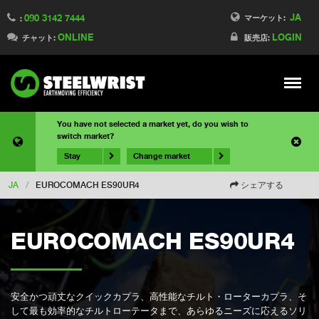
JA
090 3142 7444
マーケット:
:
ONLINE
LOGIN
チャット:
販売店:
Meny
You have not selected a market yet, do you wish to
switch market?
Stay
Change market
JA
/
EUROCOMACH ES90UR4
シェアする
EUROCOMACH ES90UR4
安全かつ頑丈なクイックカプラ、高性能なチルト・ローターカプラ、そ
して最も効率的なチルトローテータまで、あらゆるニーズに応えるソリ