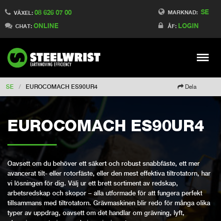
SE
08 626 07 00
Switch to Finland
MARKNAD:
VÄXEL:
ONLINE
LOGIN
Switch to Denmark
CHAT:
ÅF:
Switch to China
Switch to Australia
Stay
Meny
Change market
SE
/
EUROCOMACH ES90UR4
Dela
EUROCOMACH ES90UR4
Oavsett om du behöver ett säkert och robust snabbfäste, ett mer
avancerat tilt- eller rotorfäste, eller den mest effektiva tiltrotatorn, har
vi lösningen för dig. Välj ur ett brett sortiment av redskap,
arbetsredskap och skopor – alla utformade för att fungera perfekt
tillsammans med tiltrotatorn. Grävmaskinen blir redo för många olika
typer av uppdrag, oavsett om det handlar om grävning, lyft,