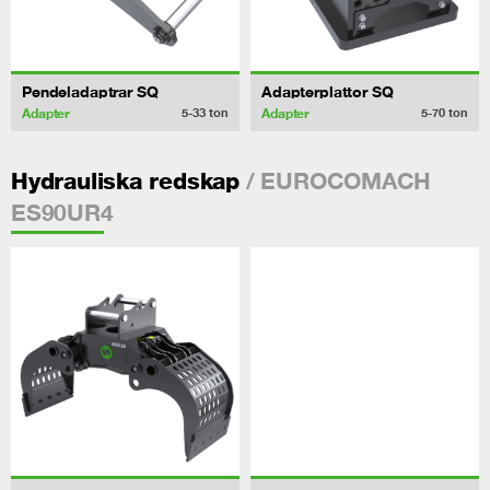
Pendeladaptrar SQ
Adapterplattor SQ
Adapter
Adapter
5-33
ton
5-70
ton
/ EUROCOMACH
Hydrauliska redskap
ES90UR4