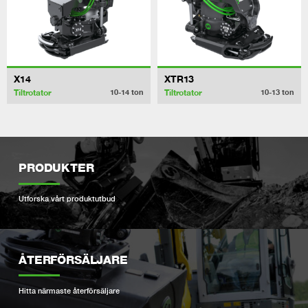
X14
XTR13
Tiltrotator
Tiltrotator
10-14
ton
10-13
ton
PRODUKTER
Utforska vårt produktutbud
ÅTERFÖRSÄLJARE
Hitta närmaste återförsäljare