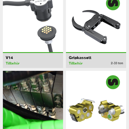
V14
Gripkassett
Tillbehör
Tillbehör
2-33
ton