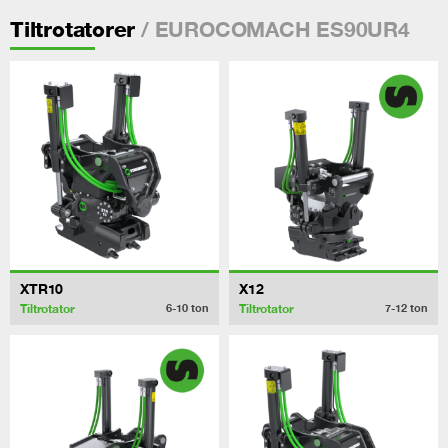
/ EUROCOMACH ES90UR4
Tiltrotatorer
XTR10
X12
Tiltrotator
Tiltrotator
6-10
ton
7-12
ton