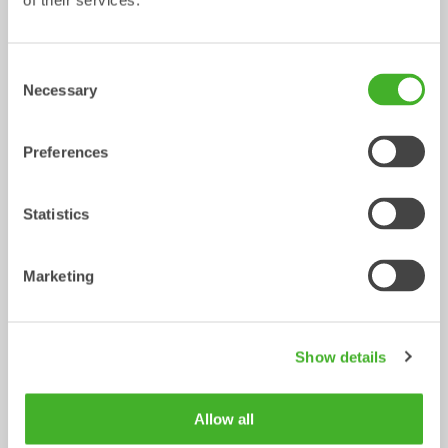
of their services.
CUSTOM BUILD
Planerskopor
Skopa
Skopa
0-40
ton
Consent
Necessary
Selection
Preferences
Statistics
Marketing
V-profilskopor
Gallerskopor
Skopa
Skopa
0-22
ton
2-32
ton
Show details
Allow all