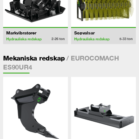
Markvibratorer
Sopvalsar
Hydrauliska redskap
Hydrauliska redskap
2-26
ton
5-33
ton
/ EUROCOMACH
Mekaniska redskap
ES90UR4