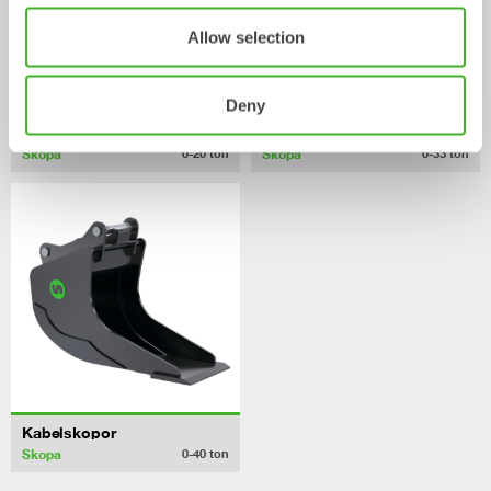
Allow selection
Deny
Ribbskopor
Grävskopor
Skopa
Skopa
0-20
ton
0-33
ton
Kabelskopor
Skopa
0-40
ton