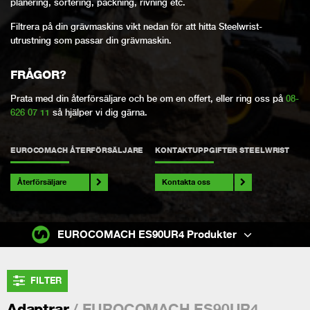
planering, sortering, packning, rivning etc.
Filtrera på din grävmaskins vikt nedan för att hitta Steelwrist-
utrustning som passar din grävmaskin.
FRÅGOR?
Prata med din återförsäljare och be om en offert, eller ring oss på
08-
626 07 11
så hjälper vi dig gärna.
EUROCOMACH ÅTERFÖRSÄLJARE
KONTAKTUPPGIFTER STEELWRIST
Återförsäljare
Kontakta oss
EUROCOMACH ES90UR4 Produkter
FILTER
/ EUROCOMACH ES90UR4
Adaptrar