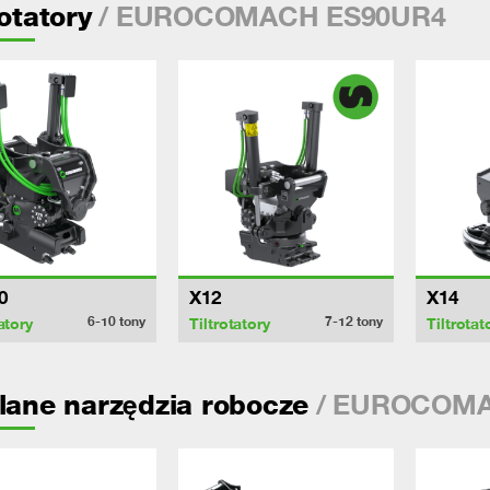
/ EUROCOMACH ES90UR4
rotatory
0
X12
X14
6-10
tony
7-12
tony
atory
Tiltrotatory
Tiltrotat
/ EUROCOMA
lane narzędzia robocze