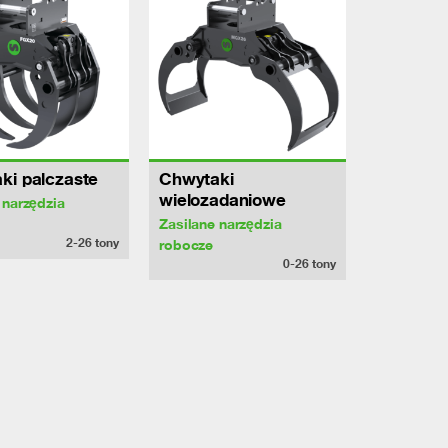
ki palczaste
Chwytaki
wielozadaniowe
 narzędzia
Zasilane narzędzia
2-26
tony
robocze
0-26
tony