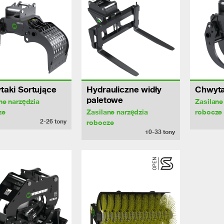
aki Sortujące
Hydrauliczne widły
Chwyta
paletowe
ne narzędzia
Zasilane
ze
Zasilane narzędzia
robocze
2-26
tony
robocze
10-33
tony