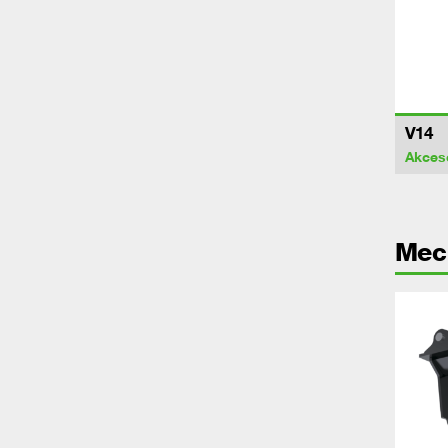
V14
Akces
Mec