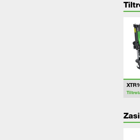
Tilt
XTR1
Tiltrot
Zasi