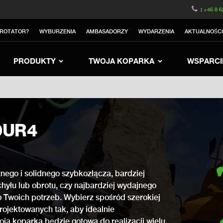
witzerland
Switch to Austria
Switch to Belgium
:
+46 8 6
nited Kingdom
Switch to Sweden
Switch to Norway
TROTATOR?
WYBURZENIA
AMBASADORZY
WYDARZENIA
AKTUALNOŚC
rea
Switch to Japan
Switch to Italy
Switc
Switch to Denmark
Switch to China
Swit
PRODUKTY
TWOJA KOPARKA
WSPARCI
0UR4
nego i solidnego szybkozłącza, bardziej
yłu lub obrotu, czy najbardziej wydajnego
 Twoich potrzeb. Wybierz spośród szerokiej
rojektowanych tak, aby idealnie
oja koparka będzie gotowa do realizacji wielu