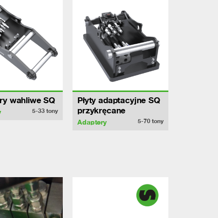
ry wahliwe SQ
Płyty adaptacyjne SQ
przykręcane
5-33
tony
y
5-70
tony
Adaptery