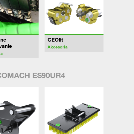
lne
GEOfit
wanie
Akcesoria
ia
COMACH ES90UR4