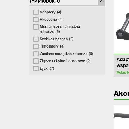
TYP PRODUKTU
Adaptery
(4)
Akcesoria
(4)
Mechaniczne narzędzia
robocze
(5)
Szybkozłączach
(2)
Tiltrotatory
(4)
Zasilane narzędzia robocze
(6)
Adapt
Złącze uchylne i obrotowe
(2)
wspa
Łyżki
(7)
Adapt
Akc