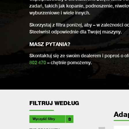
zadań, takich jak kopanie, podnoszenie, niwel
wyburzeniowe i wiele innych.
Skorzystaj z filtra poniżej, aby – w zależności
Steelwrist odpowiednie dla Twojej maszyny.
MASZ PYTANIA?
Skontaktuj się ze swoim dealerem i poproś o 
802 470
– chętnie pomożemy.
FILTRUJ WEDŁUG
Ada
Wyczyść filtry