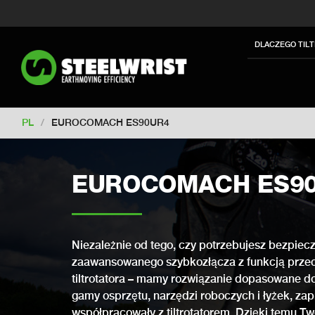
Switch to New Zealand
Switch to S
Switch to International
Switch to U
DLACZEGO TIL
Switch to Netherlands
Switch to Ko
Switch to France
Switch to Finland
Change market
PL
/
EUROCOMACH ES90UR4
EUROCOMACH ES9
Niezależnie od tego, czy potrzebujesz bezpiecz
zaawansowanego szybkozłącza z funkcją przech
tiltrotatora – mamy rozwiązanie dopasowane do
gamy osprzętu, narzędzi roboczych i łyżek, zap
współpracowały z tiltrotatorem. Dzięki temu Tw