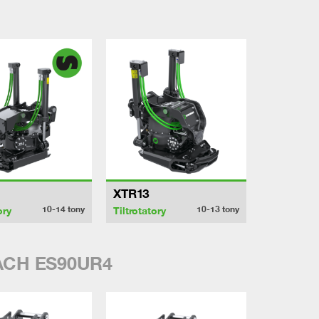
XTR13
10-14
tony
10-13
tony
ory
Tiltrotatory
CH ES90UR4