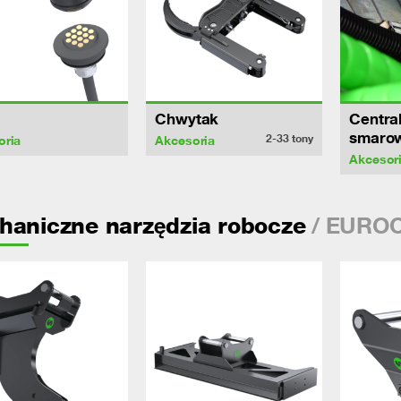
Chwytak
Centra
smaro
2-33
tony
oria
Akcesoria
Akcesor
/ EURO
haniczne narzędzia robocze