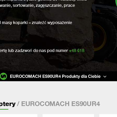
owanie, sortowanie, zagęszczanie, prace
 od masy koparki – znaleźć wyposażenie
ofertę lub zadzwoń do nas pod numer
+48 618
EUROCOMACH ES90UR4 Produkty dla Ciebie
/ EUROCOMACH ES90UR4
ptery