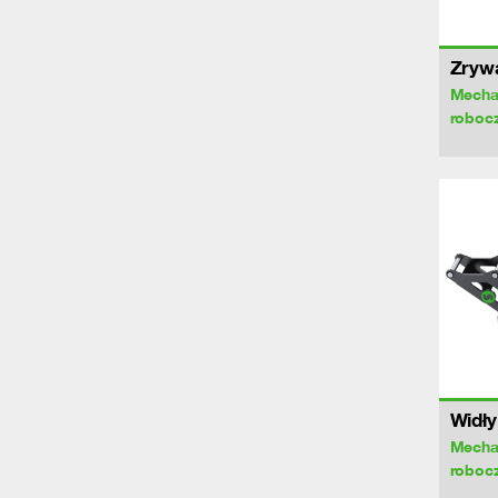
Zryw
Mecha
roboc
Widły
Mecha
roboc