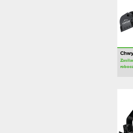
Chwyt
Zasila
roboc