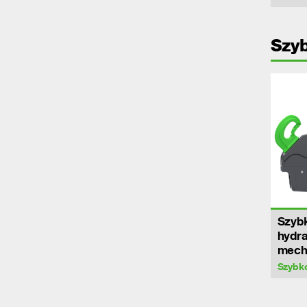
Szy
Szyb
hydra
mech
Szybk