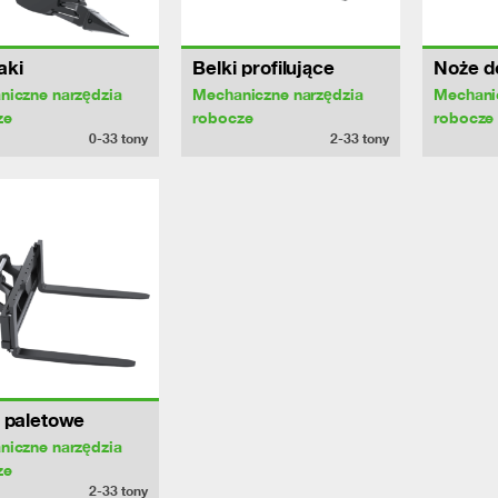
aki
Belki profilujące
Noże do
niczne narzędzia
Mechaniczne narzędzia
Mechani
ze
robocze
robocze
0-33
tony
2-33
tony
 paletowe
niczne narzędzia
ze
2-33
tony