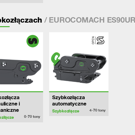
/ EUROCOMACH ES90UR
bkozłączach
kozłącza
Szybkozłącza
uliczne i
automatyczne
aniczne
4-70
tony
Szybkozłącze
0-70
tony
ozłącze