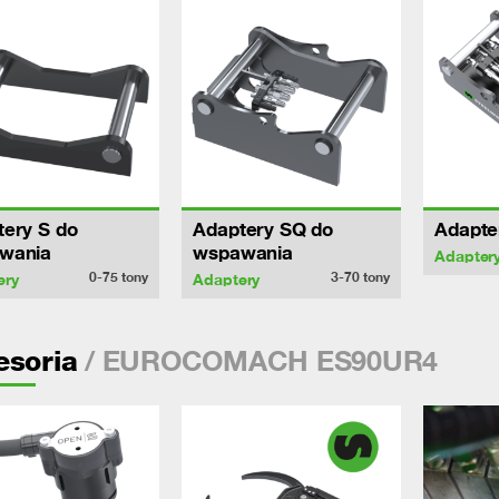
ery S do
Adaptery SQ do
Adapte
wania
wspawania
Adapter
0-75
tony
3-70
tony
ery
Adaptery
/ EUROCOMACH ES90UR4
esoria