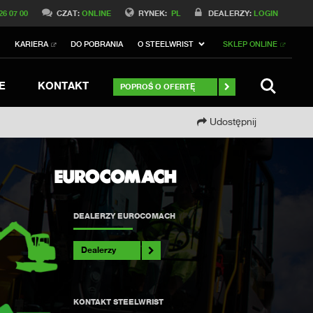
Switch to Belgique
26 07 00
CZAT:
ONLINE
RYNEK:
PL
DEALERZY:
LOGIN
Switch to North America
I
KARIERA
DO POBRANIA
O STEELWRIST
SKLEP ONLINE
h to Germany
ch to Australia
Stay
SZUKAJ
E
KONTAKT
POPROŚ O OFERTĘ
Udostępnij
DEALERZY EUROCOMACH
Dealerzy
KONTAKT STEELWRIST