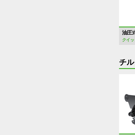
油圧
クイッ
チル