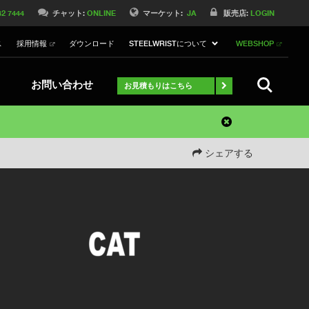
42 7444
チャット:
ONLINE
マーケット:
JA
販売店:
LOGIN
ス
採用情報
ダウンロード
STEELWRISTについて
WEBSHOP
検索
お問い合わせ
お見積もりはこちら
シェアする