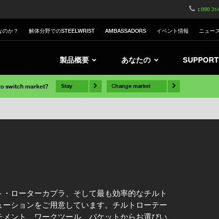
:
090 31
なのか？
解体分野でのSTEELWRIST
AMBASSADORS
イベント情報
ニュー
製品概要
あなたの
SUPPORT
 to switch market?
Stay
Change market
ト・ローターカプラ、そして最も効率的なチルト
ューションをご用意しています。チルトローテー
チメント、ワークツール、バケットからお選びい