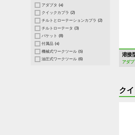
アダプタ
(4)
クイックカプラ
(2)
チルトとローテーションカプラ
(2)
チルトローテータ
(3)
バケット
(8)
付属品
(4)
機械式ワークツール
(5)
溶接
油圧式ワークツール
(6)
アダプ
クイ