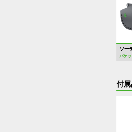
ソー
バケッ
付属