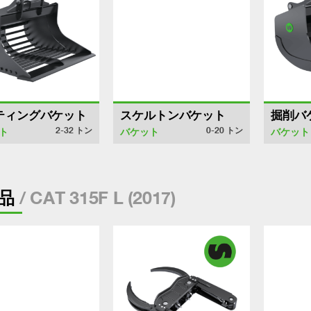
ティングバケット
スケルトンバケット
掘削バ
2-32
トン
0-20
トン
ト
バケット
バケット
/ CAT 315F L (2017)
品