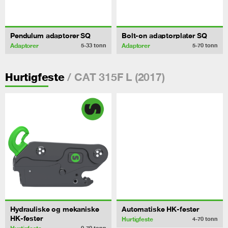
Pendulum adaptorer SQ
Bolt-on adaptorplater SQ
Adaptorer
Adaptorer
5-33
tonn
5-70
tonn
/ CAT 315F L (2017)
Hurtigfeste
Hydrauliske og mekaniske
Automatiske HK-fester
HK-fester
Hurtigfeste
4-70
tonn
0-70
tonn