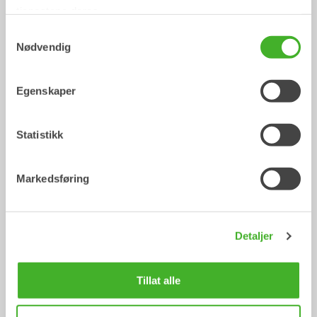
tjenestene deres.
/ CAT 315F L (2017)
Skuffer
Samtykkevalg
Nødvendig
Egenskaper
Statistikk
Markedsføring
Spesialbygde skuffer
Planeringsskuffer
Skuffe
Skuffe
0-40
tonn
Detaljer
Tillat alle