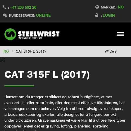
NO
+47 236 502 20
Switch to Finland
MARKED:
:
ONLINE
LOGIN
Switch to Denmark
KUNDESERVICE:
:
Switch to China
Switch to Australia
Stay
Meny
Change market
NO
/
CAT 315F L (2017)
Dele
CAT 315F L (2017)
Uansett om du trenger et sikkert og robust hurtigfeste, et mer
avansert tilt- eller rotorfeste, eller den mest effektive tiltrotatoren, har
vi løsningen som du behøver. Velg fra et bredt utvalg av redskaper,
arbeidsredskaper og skuffer, alle designet for å fungere perfekt
under tiltrotatoren. Gravemaskinen vil være klar til å utføre flere typer
oppgaver, enten det er graving, løfting, planering, sortering,