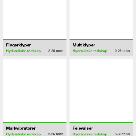
Fingerklyper
Multiklyper
Hydrauliske redskap
Hydrauliske redskap
2-26
tonn
0-26
tonn
Markvibratorer
Feievalser
Hydrauliske redskap
Hydrauliske redskap
2-26
tonn
5-33
tonn