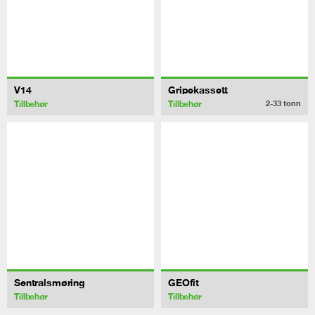
V14
Gripekassett
Tillbehør
Tillbehør
2-33
tonn
Sentralsmøring
GEOfit
Tillbehør
Tillbehør