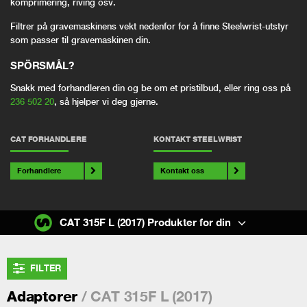
komprimering, riving osv.
Filtrer på gravemaskinens vekt nedenfor for å finne Steelwrist-utstyr
som passer til gravemaskinen din.
SPÖRSMÅL?
Snakk med forhandleren din og be om et pristilbud, eller ring oss på
236 502 20
, så hjelper vi deg gjerne.
CAT FORHANDLERE
KONTAKT STEELWRIST
Forhandlere
Kontakt oss
CAT 315F L (2017) Produkter for din
FILTER
/ CAT 315F L (2017)
Adaptorer