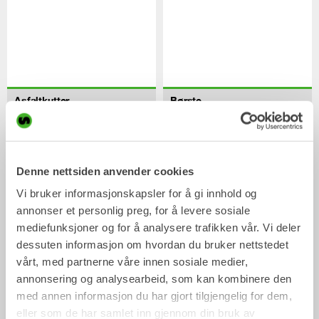
Asfaltkutter
Børste
Mekaniske redskap
Mekaniske redskap
2-33
tonn
2-20
tonn
Denne nettsiden anvender cookies
Vi bruker informasjonskapsler for å gi innhold og
annonser et personlig preg, for å levere sosiale
mediefunksjoner og for å analysere trafikken vår. Vi deler
dessuten informasjon om hvordan du bruker nettstedet
vårt, med partnerne våre innen sosiale medier,
annonsering og analysearbeid, som kan kombinere den
Pallegafler
med annen informasjon du har gjort tilgjengelig for dem,
Mekaniske redskap
2-33
tonn
eller som de har samlet inn gjennom din bruk av