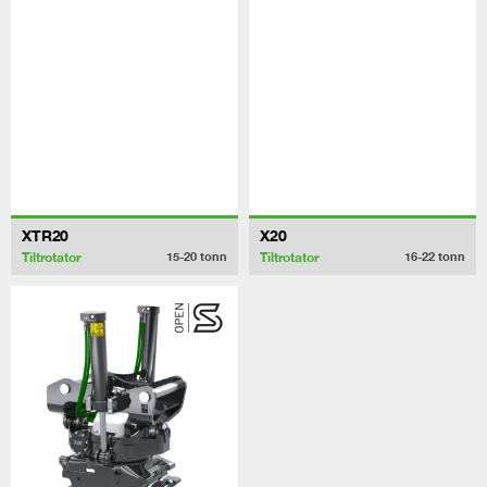
XTR20
X20
Tiltrotator
Tiltrotator
15-20
tonn
16-22
tonn