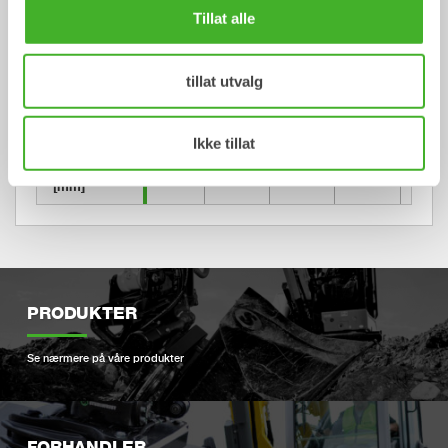
[mm]
Tillat alle
Diameter 
400
470
470
470
470
[mm]
tillat utvalg
Tykkelse 
8
10
10
10
10
[mm]
Ikke tillat
Høyde 
[mm]
PRODUKTER
Se nærmere på våre produkter
FORHANDLER