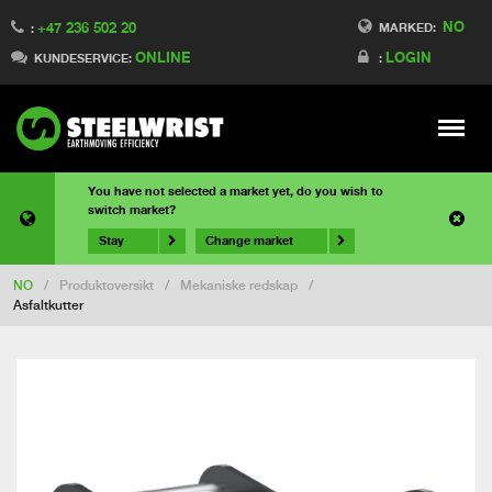
NO
+47 236 502 20
MARKED:
:
ONLINE
LOGIN
KUNDESERVICE:
:
Meny
You have not selected a market yet, do you wish to
switch market?
Stay
Change market
NO
/
Produktoversikt
/
Mekaniske redskap
/
Asfaltkutter