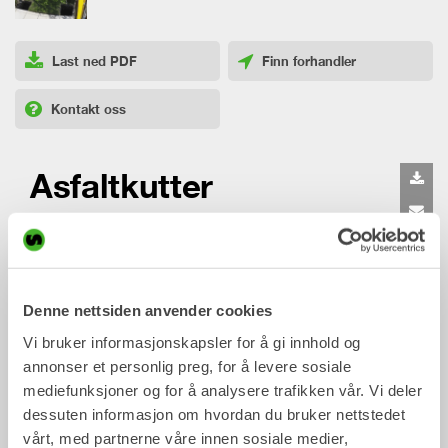
Last ned PDF
Finn forhandler
Kontakt oss
Asfaltkutter
Mekaniske redskap
2-33 tonn
Presisjonsskjæring i forsynings-
Denne nettsiden anvender cookies
og landskapsarbeid
Vi bruker informasjonskapsler for å gi innhold og
annonser et personlig preg, for å levere sosiale
Asfaltkutteren er ideell for å forberede bakken før kabel-
mediefunksjoner og for å analysere trafikken vår. Vi deler
og rørinstallasjon. Den er populær å bruke under
tiltrotatoren for ekstra kontroll og presisjon i området som
dessuten informasjon om hvordan du bruker nettstedet
skal skjæres, slik at kantene holdes veldefinerte og uten
vårt, med partnerne våre innen sosiale medier,