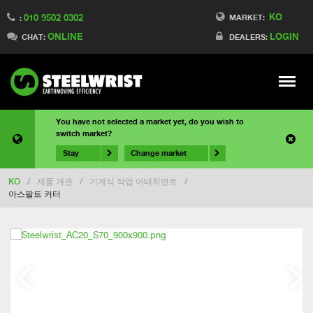
KO
010 9502 0302
MARKET:
:
ONLINE
LOGIN
CHAT:
DEALERS:
Meny
You have not selected a market yet, do you wish to
switch market?
Stay
Change market
KO
/
제품 개관
/
기계식 작업 어태치먼트
/
아스팔트 커터