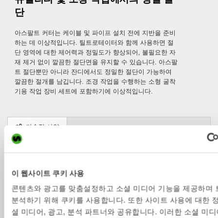
단
아스팔트 커터는 케이블 및 파이프 설치 전에 지반을 준비
하는 데 이상적입니다. 틸트로테이터와 함께 사용하면 절
단 영역에 대한 제어력과 정밀도가 향상되어, 불필요한 자
재 제거 없이 깔끔한 절단면을 유지할 수 있습니다. 아스팔
트 절단뿐만 아니라 잔디에서도 정밀한 절단이 가능하여
깔끔한 절개를 남깁니다. 조경 작업을 수행하는 소형 굴착
기용 작업 장비 세트에 포함하기에 이상적입니다.
기술적 사양
Metric
Imperial
이 웹사이트 쿠키 사용
아스팔트 커터
AC5
AC10
AC10
AC15
AC
콘텐츠와 광고를 맞춤설정하고 소셜 미디어 기능을 제공하며
브라켓
S40
S45
S50
S60
S70
분석하기 위해 쿠키를 사용합니다. 또한 사이트 사용에 대한 
셜 미디어, 광고, 분석 파트너와 공유합니다. 이러한 소셜 미디어
장비 중량 
2-6
6-13
6-13
13-18
18-