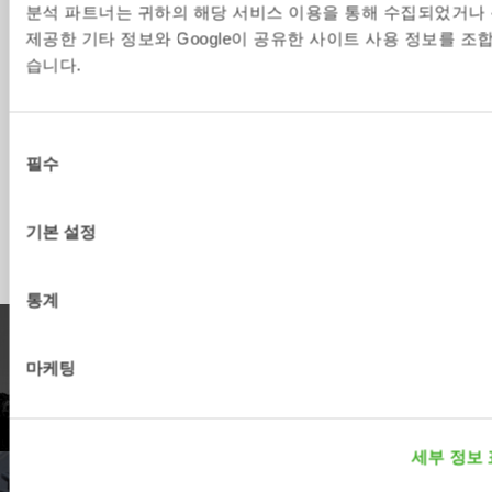
분석 파트너는 귀하의 해당 서비스 이용을 통해 수집되었거나
[ton]
제공한 기타 정보와 Google이 공유한 사이트 사용 정보를 조합
무게 [kg]
50
70
80
100
160
습니다.
폭 [mm]
지름  [mm]
400
470
470
470
470
동
필수
의
두께 [mm]
8
10
10
10
10
선
높이 [mm]
택
기본 설정
통계
제품
마케팅
제품사양을 보세요.
세부 정보