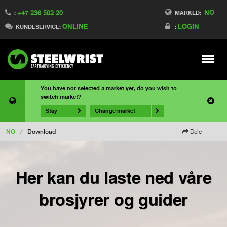
NO
+47 236 502 20
MARKED:
:
ONLINE
LOGIN
KUNDESERVICE:
:
Meny
You have not selected a market yet, do you wish to
switch market?
Stay
Change market
NO
/
Download
Dele
Her kan du laste ned våre
brosjyrer og guider