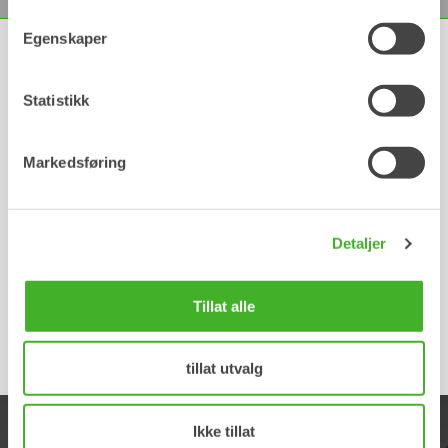
Egenskaper
Bilder og logo
Statistikk
LAST NED
Markedsføring
Symmetriske
Detaljer
hurtigfester
for gravemaskiner, S-
Tillat alle
standard
tillat utvalg
Ikke tillat
PRODUKTER