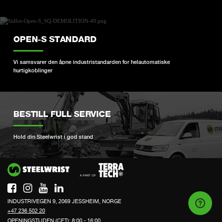
OPEN-S STANDARD
Vi samsvarer den åpne industristandarden for helautomatiske
hurtigkoblinger
BESTILL FULL SERVICE
Hold din Steelwrist i god stand
Si
INDUSTRIVEGEN 9, 2069 JESSHEIM, NORGE
+47 236 502 20
OPENINGSTIJDEN (CET): 8:00 - 16:00