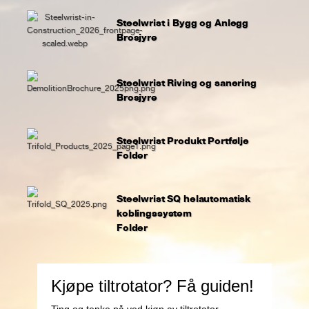
Steelwrist i Bygg og Anlegg
Brosjyre
Steelwrist Riving og sanering
Brosjyre
Steelwrist Produkt Portfølje
Folder
Steelwrist SQ helautomatisk
koblingssystem
Folder