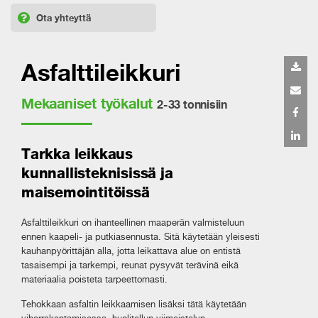
Ota yhteyttä
Asfalttileikkuri
Mekaaniset työkalut
2-33 tonnisiin
Tarkka leikkaus
kunnallisteknisissä ja
maisemointitöissä
Asfalttileikkuri on ihanteellinen maaperän valmisteluun
ennen kaapeli- ja putkiasennusta. Sitä käytetään yleisesti
kauhanpyörittäjän alla, jotta leikattava alue on entistä
tasaisempi ja tarkempi, reunat pysyvät terävinä eikä
materiaalia poisteta tarpeettomasti.
Tehokkaan asfaltin leikkaamisen lisäksi tätä käytetään