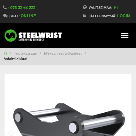
FI
075 32 66 222
Switch to France
VALITSE MAA:
:
ONLINE
LOGIN
Switch to Denmark
CHAT:
JÄLLEENMYYJÄ:
Switch to China
Switch to Australia
Stay
Meny
Change market
FI
/
Tuotekatsaus
/
Mekaaniset työlaitteet
/
Asfalttileikkuri