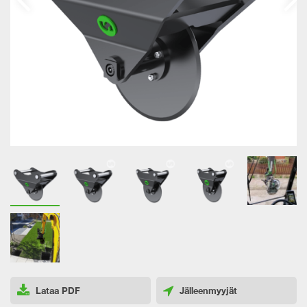
Lataa PDF
Jälleenmyyjät