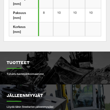
[mm]
Paksuus 
8
10
10
10
10
[mm]
Korkeus 
[mm]
TUOTTEET
Tutustu tuotevalikoimaamme
JÄLLEENMYYJÄT
Löydä lähin Steelwrist-jälleenmyyjäsi