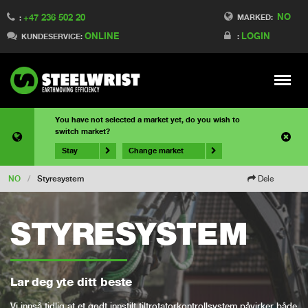
NO
+47 236 502 20
MARKED:
:
ONLINE
LOGIN
KUNDESERVICE:
:
Meny
You have not selected a market yet, do you wish to
switch market?
Stay
Change market
NO
/
Styresystem
Dele
STYRESYSTEM
Lar deg yte ditt beste
Vi innså tidlig at et godt innstilt tiltrotatorkontrollsystem påvirker både