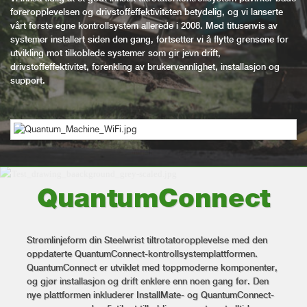
føreropplevelsen og drivstoffeffektiviteten betydelig, og vi lanserte
vårt første egne kontrollsystem allerede i 2008. Med titusenvis av
systemer installert siden den gang, fortsetter vi å flytte grensene for
utvikling mot tilkoblede systemer som gir jevn drift,
drivstoffeffektivitet, forenkling av brukervennlighet, installasjon og
support.
QuantumConnect
Strømlinjeform din Steelwrist tiltrotatoropplevelse med den
oppdaterte QuantumConnect-kontrollsystemplattformen.
QuantumConnect er utviklet med toppmoderne komponenter,
og gjør installasjon og drift enklere enn noen gang før. Den
nye plattformen inkluderer InstallMate- og QuantumConnect-