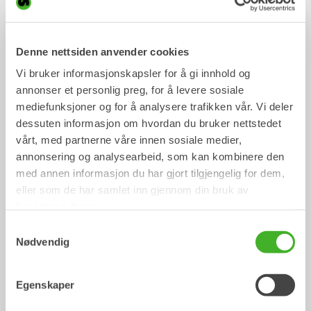
INSTALLERING
Denne nettsiden anvender cookies
Det har aldri vært enklere å gjøre
gravemaskinens tiltrotator klar! Den
Vi bruker informasjonskapsler for å gi innhold og
brukervennlige InstallMate-appen veileder
annonser et personlig preg, for å levere sosiale
installasjonen, og med ferdige maler for
systemkonfigurasjonen er oppsettet enkelt
mediefunksjoner og for å analysere trafikken vår. Vi deler
gjort for hvert gravemaskinmerke og -
dessuten informasjon om hvordan du bruker nettstedet
modell.
vårt, med partnerne våre innen sosiale medier,
annonsering og analysearbeid, som kan kombinere den
Les mer
med annen informasjon du har gjort tilgjengelig for dem,
eller som de har samlet inn gjennom din bruk av
BRUK
tjenestene deres.
Opplev den beste ergonomien, et system
Samtykkevalg
som alltid er oppdatert og intuitiv betjening
Nødvendig
med mulighet for MCS-integrasjon.
QuantumConnect-appen lar deg ta kontroll
over tiltrotatoren med det ultimate
konfigurasjons- og støtteverktøyet!
Egenskaper
Les mer