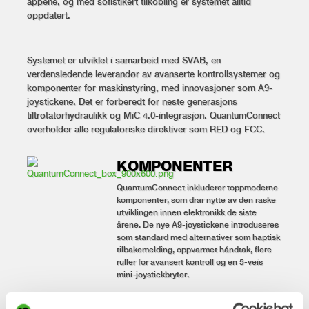
appene, og med sofistikert tilkobling er systemet alltid
oppdatert.
Systemet er utviklet i samarbeid med SVAB, en
verdensledende leverandør av avanserte kontrollsystemer og
komponenter for maskinstyring, med innovasjoner som A9-
joystickene. Det er forberedt for neste generasjons
tiltrotatorhydraulikk og MiC 4.0-integrasjon. QuantumConnect
overholder alle regulatoriske direktiver som RED og FCC.
KOMPONENTER
QuantumConnect inkluderer toppmoderne
komponenter, som drar nytte av den raske
utviklingen innen elektronikk de siste
årene. De nye A9-joystickene introduseres
som standard med alternativer som haptisk
tilbakemelding, oppvarmet håndtak, flere
ruller for avansert kontroll og en 5-veis
mini-joystickbryter.
Les mer