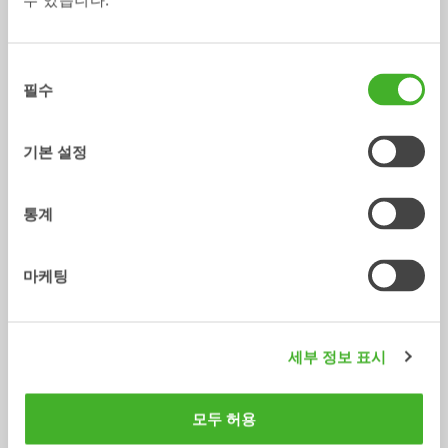
수 있습니다.
중앙 윤활
GEOfit
액세서리
액세서리
동
/ Hitachi ZX170WT-5
어댑터
필수
의
선
택
기본 설정
통계
마케팅
용접식 어댑터 S
용접식 어댑터 SQ
세부 정보 표시
어댑터
어댑터
0-75
톤
3-70
톤
모두 허용