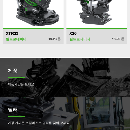
XTR23
X26
틸트로테이터
틸트로테이터
19-23
톤
18-26
톤
제품
제품사양을 보세요.
딜러
가장 가까운 스틸리스트 딜러를 찾아 보세요