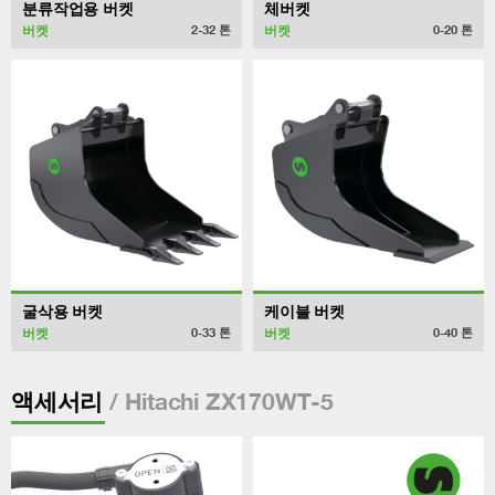
분류작업용 버켓
체버켓
버켓
버켓
2-32
톤
0-20
톤
굴삭용 버켓
케이블 버켓
버켓
버켓
0-33
톤
0-40
톤
/ Hitachi ZX170WT-5
액세서리