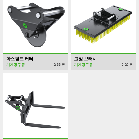
아스팔트 커터
고정 브러시
기계공구류
기계공구류
2-33
톤
2-20
톤