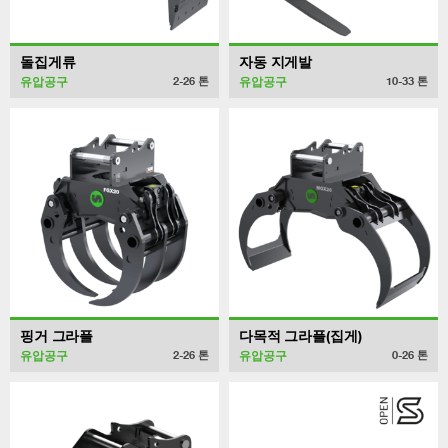
돌집게류
자동 지게발
유압공구
유압공구
2-26
톤
10-33
톤
핑거 그라플
다목적 그라플(집게)
유압공구
유압공구
2-26
톤
0-26
톤