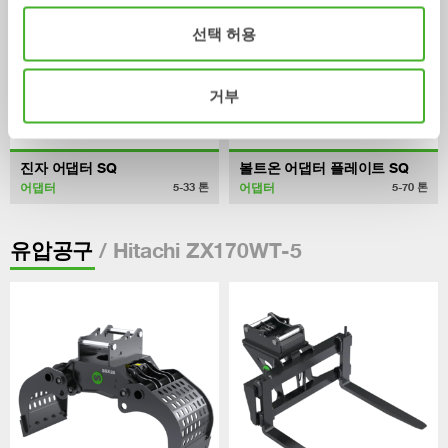
선택 허용
거부
진자 어댑터 SQ
볼트온 어댑터 플레이트 SQ
어댑터
어댑터
5-33
톤
5-70
톤
/ Hitachi ZX170WT-5
유압공구