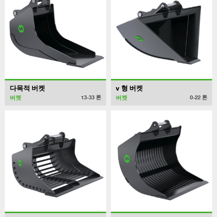
다목적 버켓
v 형 버켓
버켓
버켓
13-33
톤
0-22
톤