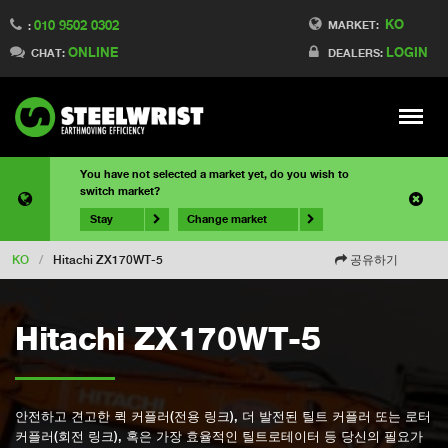
KO
010 9502 0302
MARKET:
:
ONLINE
LOGIN
CHAT:
DEALERS:
Meny
You have not selected a market yet, do you wish to
switch market?
Stay
Change market
KO
/
Hitachi ZX170WT-5
공유하기
Hitachi ZX170WT-5
안전하고 견고한 퀵 커플러(전용 링크), 더 발전된 틸트 커플러 또는 로터
커플러(회전 링크), 혹은 가장 효율적인 틸트로테이터 등 당신의 필요가