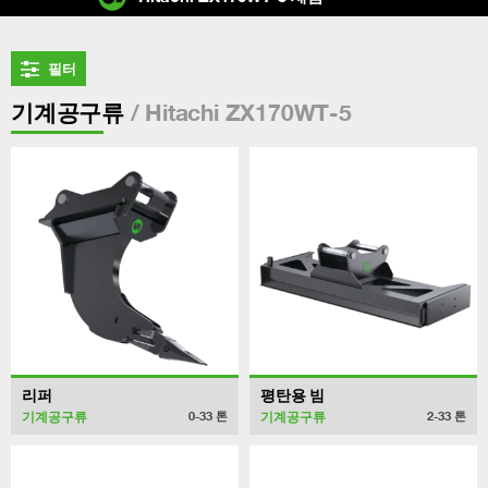
필터
/ Hitachi ZX170WT-5
기계공구류
리퍼
평탄용 빔
기계공구류
기계공구류
0-33
톤
2-33
톤