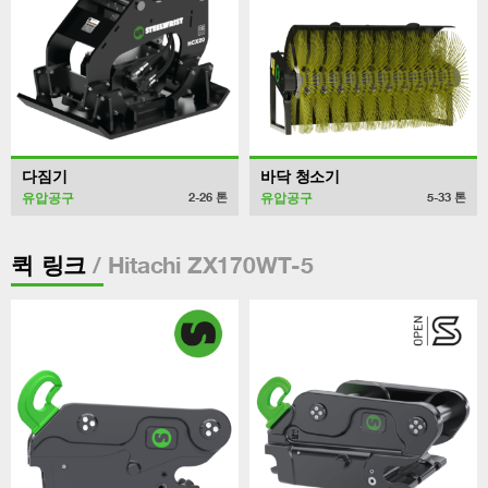
다짐기
바닥 청소기
유압공구
유압공구
2-26
톤
5-33
톤
/ Hitachi ZX170WT-5
퀵 링크