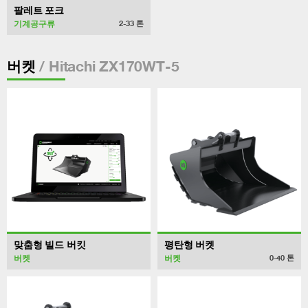
팔레트 포크
기계공구류
2-33
톤
/ Hitachi ZX170WT-5
버켓
맞춤형 빌드 버킷
평탄형 버켓
버켓
버켓
0-40
톤