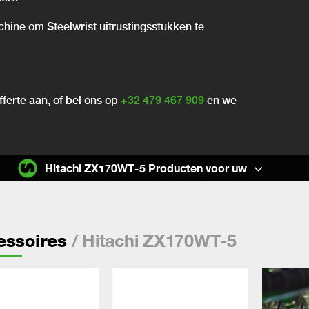
chine om Steelwrist uitrustingsstukken te
ferte aan, of bel ons op
+32 479 467 909
en we
Hitachi ZX170WT-5 Producten voor uw
/ Hitachi ZX170WT-5
essoires