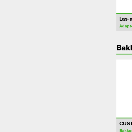
Las-a
Adapt
Bak
CUS
Bakke