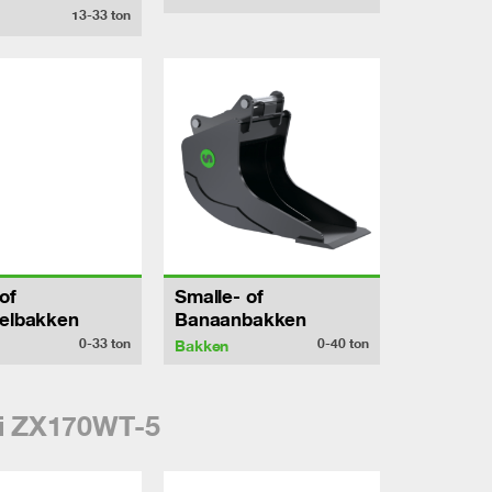
13-33
ton
of
Smalle- of
pelbakken
Banaanbakken
0-33
ton
0-40
ton
Bakken
hi ZX170WT-5