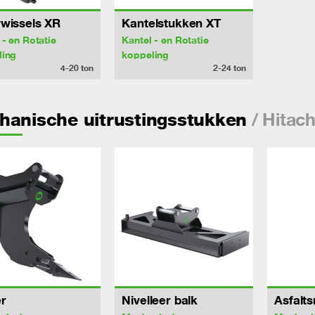
wissels XR
Kantelstukken XT
 - en Rotatie
Kantel - en Rotatie
ling
koppeling
4-20
ton
2-24
ton
/ Hitac
hanische uitrustingsstukken
r
Nivelleer balk
Asfalts