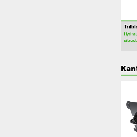
Trilb
Hydrau
uitrus
Kant