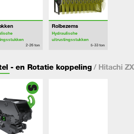
lokken
Rolbezems
lische
Hydraulische
tingsstukken
uitrustingsstukken
2-26
ton
5-33
ton
/ Hitachi 
el - en Rotatie koppeling