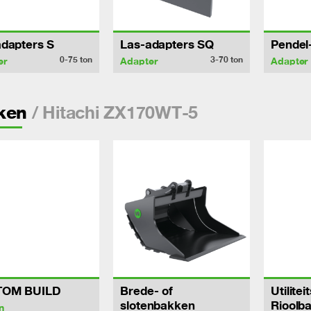
dapters S
Las-adapters SQ
Pendel
0-75
ton
3-70
ton
er
Adapter
Adapter
/ Hitachi ZX170WT-5
ken
TOM BUILD
Brede- of
Utilitei
slotenbakken
Rioolb
n