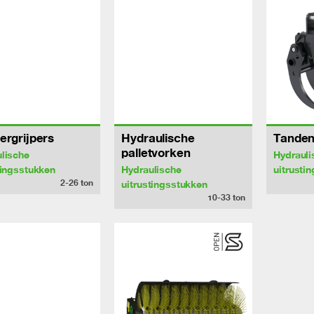
ergrijpers
Hydraulische
Tanden
palletvorken
lische
Hydrauli
tingsstukken
Hydraulische
uitrusti
2-26
ton
uitrustingsstukken
10-33
ton