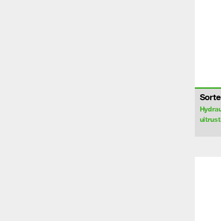
Sorte
Hydrau
uitrus