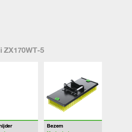
hi ZX170WT-5
nijder
Bezem