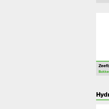
Zeef
Bakke
Hydr