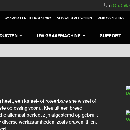
witzerland
Switch to Austria
Switch to Belgique
:
+32 479 467 
to Sweden
Switch to Poland
Switch to Norway
WAAROM EEN TILTROTATOR?
SLOOP EN RECYCLING
AMBASSADEURS
rea
Switch to Japan
Switch to Italy
Switc
Switch to Denmark
Switch to China
Swit
DUCTEN
UW GRAAFMACHINE
SUPPORT
 heeft, een kantel- of roteerbare snelwissel of
iste oplossing voor u. Kies uit een breed
die allemaal perfect zijn afgestemd op gebruik
or diverse werkzaamheden, zoals graven, tillen,
ort.