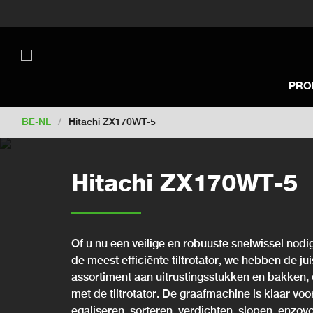
Switch to New Zealand
Switch to S
Switch to United Kingdom
Switch 
Switch to Netherlands
Switch to Ko
Switch to France
Switch to Finland
PRO
Change market
BE-NL
/
Hitachi ZX170WT-5
Hitachi ZX170WT-5
Of u nu een veilige en robuuste snelwissel nodig
de meest efficiënte tiltrotator, we hebben de ju
assortiment aan uitrustingsstukken en bakken, 
met de tiltrotator. De graafmachine is klaar vo
egaliseren, sorteren, verdichten, slopen, enzovo