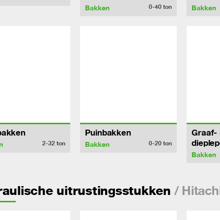
0-40
ton
Bakken
Bakken
bakken
Puinbakken
Graaf- 
dieple
2-32
ton
0-20
ton
n
Bakken
Bakken
/ Hitac
aulische uitrustingsstukken