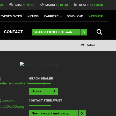
Switch to International
909
CHAT:
ONLINE
MARKET:
BE-NL
DEALERS:
LOGIN
Switch to North America
EVENEMENTEN
NIEUWS
CARRIÈRE
DOWNLOAD
WEBSHOP
h to Germany
ch to Australia
Stay
SEARCH
CONTACT
VRAAG EEN OFFERTE AAN
Delen
HITACHI DEALER
Dealer
CONTACT STEELWRIST
Neem contact met ons op