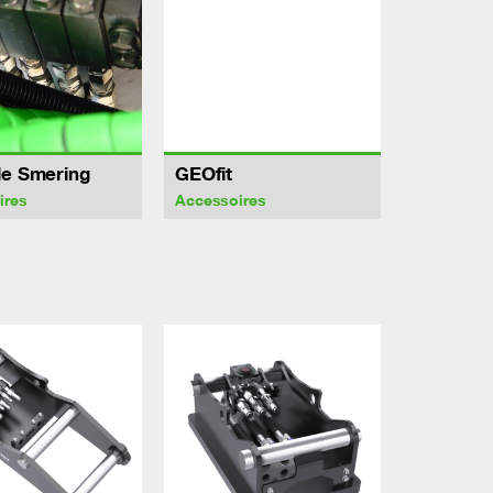
le Smering
GEOfit
ires
Accessoires