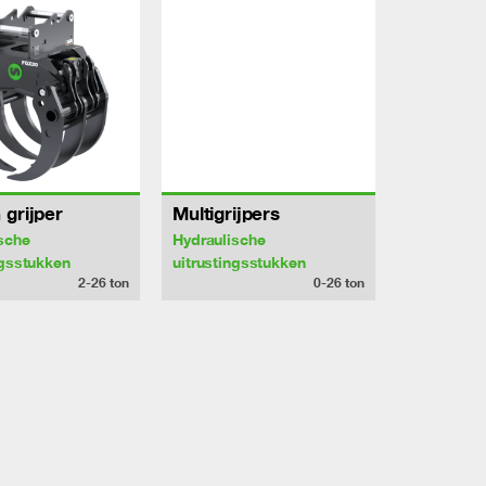
 grijper
Multigrijpers
sche
Hydraulische
ngsstukken
uitrustingsstukken
2-26
ton
0-26
ton