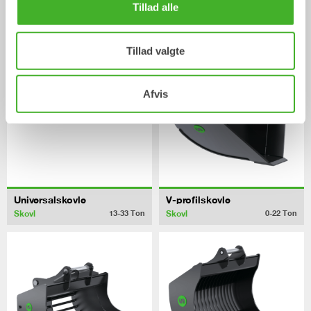
Tillad alle
CUSTOM BUILD
Planeringsskovle
Skovl
Skovl
0-40
Ton
Tillad valgte
Afvis
Universalskovle
V-profilskovle
Skovl
Skovl
13-33
Ton
0-22
Ton