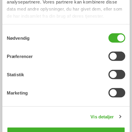
analysepartnere. Vores partnere kan kombinere disse
data med andre oplysninger, du har givet dem, eller som
de har indsamlet fra din brug af deres tjenester.
Pallegafler
Samtykkevalg
Mekanisk arbejdsredskab
Nødvendig
2-33
Ton
Præferencer
/ Hitachi ZX170WT-5
Skovle
Statistik
Marketing
Vis detaljer