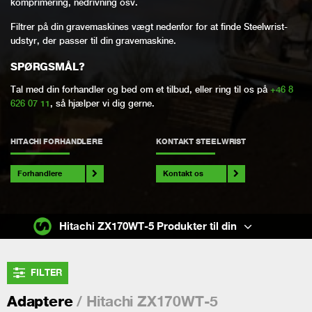
komprimering, nedrivning osv.
Filtrer på din gravemaskines vægt nedenfor for at finde Steelwrist-
udstyr, der passer til din gravemaskine.
SPØRGSMÅL?
Tal med din forhandler og bed om et tilbud, eller ring til os på
+46 8
626 07 11
, så hjælper vi dig gerne.
HITACHI FORHANDLERE
KONTAKT STEELWRIST
Forhandlere
Kontakt os
Hitachi ZX170WT-5 Produkter til din
FILTER
/ Hitachi ZX170WT-5
Adaptere