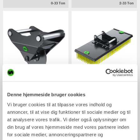
0-33
Ton
2-33
Ton
Asfaltskærer
Børste
Mekanisk arbejdsredskab
Mekanisk arbejdsredskab
Denne hjemmeside bruger cookies
2-33
Ton
2-20
Ton
Vi bruger cookies til at tilpasse vores indhold og
annoncer, til at vise dig funktioner til sociale medier og til
at analysere vores trafik. Vi deler også oplysninger om
din brug af vores hjemmeside med vores partnere inden
for sociale medier, annonceringspartnere og