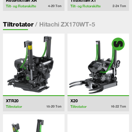
Rotorskiften XR
Tiltskiften XT
Tilt- og Rotorskifte
Tilt- og Rotorskifte
4-20
Ton
2-24
Ton
/ Hitachi ZX170WT-5
Tiltrotator
XTR20
X20
Tiltrotator
Tiltrotator
15-20
Ton
16-22
Ton