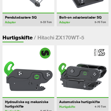
Penduladaptere SQ
Bolt-on adapterplader SQ
Adapter
Adapter
5-33
Ton
5-70
Ton
/ Hitachi ZX170WT-5
Hurtigskifte
Hydrauliske og mekaniske
Automatiske hurtigskifte
hurtigskifte
Hurtigskifte
4-70
Ton
0-70
Ton