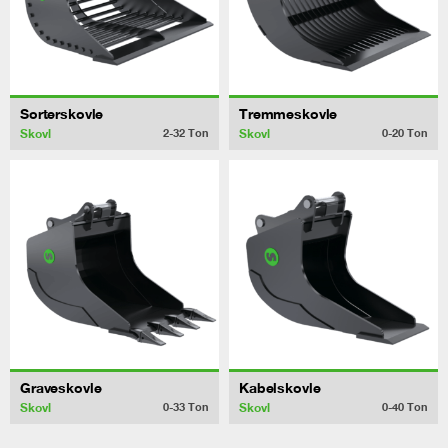
Sorterskovle
Tremmeskovle
Skovl
Skovl
2-32
Ton
0-20
Ton
Graveskovle
Kabelskovle
Skovl
Skovl
0-33
Ton
0-40
Ton