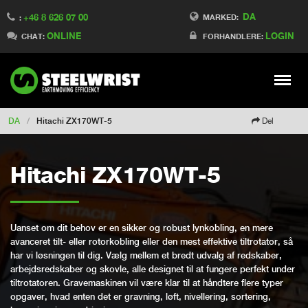
DA
+46 8 626 07 00
Switch to France
MARKED:
:
ONLINE
LOGIN
Switch to Finland
CHAT:
FORHANDLERE:
Switch to China
Switch to Australia
Stay
Meny
Change market
DA
/
Hitachi ZX170WT-5
Del
Hitachi ZX170WT-5
Uanset om dit behov er en sikker og robust lynkobling, en mere
avanceret tilt- eller rotorkobling eller den mest effektive tiltrotator, så
har vi løsningen til dig. Vælg mellem et bredt udvalg af redskaber,
arbejdsredskaber og skovle, alle designet til at fungere perfekt under
tiltrotatoren. Gravemaskinen vil være klar til at håndtere flere typer
opgaver, hvad enten det er gravning, løft, nivellering, sortering,