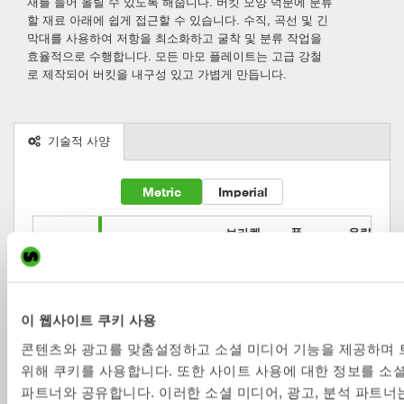
재를 들어 올릴 수 있도록 해줍니다. 버킷 모양 덕분에 분류
할 재료 아래에 쉽게 접근할 수 있습니다. 수직, 곡선 및 긴
막대를 사용하여 저항을 최소화하고 굴착 및 분류 작업을
효율적으로 수행합니다.
모든 마모 플레이트는 고급 강철
로 제작되어 버킷을 내구성 있고 가볍게 만듭니다.
기술적 사양
Metric
Imperial
브라켓

폭

용량

체버켓
장비 중량 [ton]
S-type
[mm]
[l]
SKB2
0-2
S30
500
60
이 웹사이트 쿠키 사용
SKB4
3-5
S40
600
130
콘텐츠와 광고를 맞춤설정하고 소셜 미디어 기능을 제공하며
SKB6
5-8
S50
800
160
위해 쿠키를 사용합니다. 또한 사이트 사용에 대한 정보를 소셜
SKB8
5-12
S45
1000
370
파트너와 공유합니다. 이러한 소셜 미디어, 광고, 분석 파트너