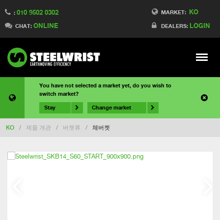
KO
010 9502 0302
MARKET:
:
ONLINE
LOGIN
CHAT:
DEALERS:
Meny
You have not selected a market yet, do you wish to
switch market?
Stay
Change market
KO
/
제품 개관
/
버켓류
/
체버켓