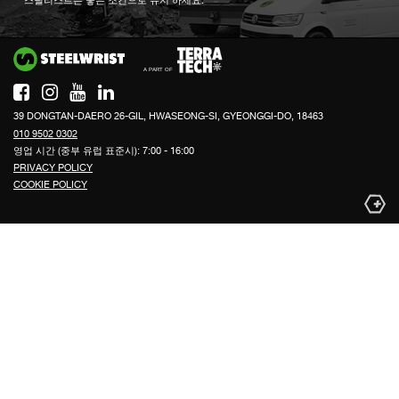
Si
39 DONGTAN-DAERO 26-GIL, HWASEONG-SI, GYEONGGI-DO, 18463
010 9502 0302
영업 시간 (중부 유럽 표준시): 7:00 - 16:00
PRIVACY POLICY
COOKIE POLICY