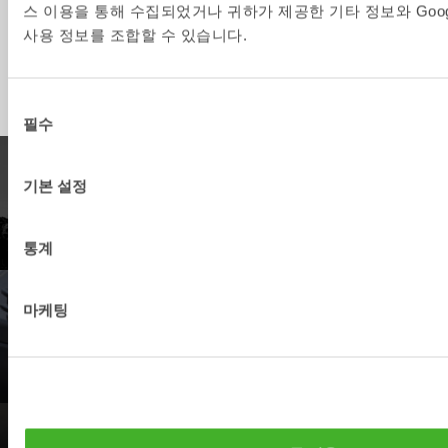
스 이용을 통해 수집되었거나 귀하가 제공한 기타 정보와 Goo
SKB8
5-12
S50
1000
370
사용 정보를 조합할 수 있습니다.
SKB14
12-20
S60
1300
620
동
필수
의
선
택
제품
기본 설정
제품사양을 보세요.
통계
마케팅
딜러
가장 가까운 스틸리스트 딜러를 찾아 보세요