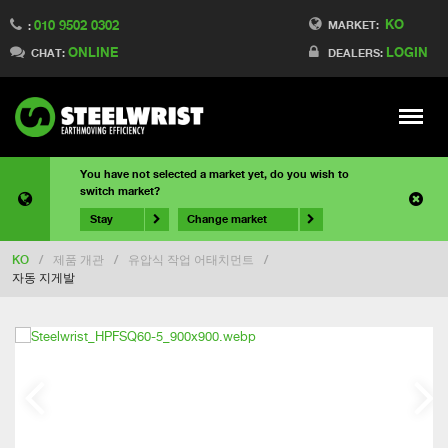
KO
010 9502 0302
MARKET:
:
ONLINE
LOGIN
CHAT:
DEALERS:
Meny
You have not selected a market yet, do you wish to
switch market?
Stay
Change market
KO
/
제품 개관
/
유압식 작업 어태치먼트
/
자동 지게발