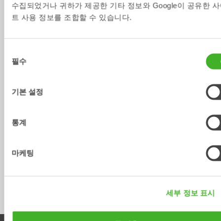
수집되었거나 귀하가 제공한 기타 정보와 Google이 공유한 
무게 [kg]
210
500
트 사용 정보를 조합할 수 있습니다.
폭 [mm]
1015
1482
길이 [mm]
1573
2074
동
필수
높이 [mm]
561
920
의
선
집게 치수 
80x40x1000
125x50x1200
택
[mm]
기본 설정
최대 리프팅
2
5
력 [ton]
통계
요구 유량 
10-20
20-40
[l/min]
마케팅
최고압력 
210
210
[bar]
세부 정보 표시