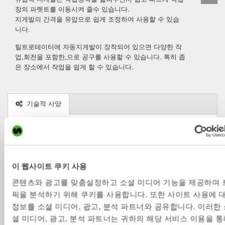
장의 파렛트를 이동시켜 줄수 있습니다.
지게발의 간격을 유압으로 쉽게 조정하여 사용할 수 있습
니다.
틸트로테이터에 자동지게발이 장착되어 있으면 다양한 작
업,회전을 포함한,으로 공구를 사용할 수 있습니다. 특히 좁
은 장소에서 작업을 쉽게 할 수 있습니다.
기술적 사양
Metric
Imperial
자동 지게발
HPF2000
HPF5000
이 웹사이트 쿠키 사용
브라켓
S40, SQ40
SQ50, SQ60-4, SQ60-5, SQ65,
콘텐츠와 광고를 맞춤설정하고 소셜 미디어 기능을 제공하며 
SQ70, SQ70/55, SQ80
픽을 분석하기 위해 쿠키를 사용합니다. 또한 사이트 사용에 
장비 중량 
2-6
10-33
정보를 소셜 미디어, 광고, 분석 파트너와 공유합니다. 이러한 
[ton]
셜 미디어, 광고, 분석 파트너는 귀하의 해당 서비스 이용을 통