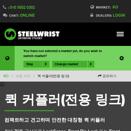
KO
010 9502 0302
MARKET:
:
ONLINE
LOGIN
CHAT:
DEALERS:
Meny
You have not selected a market yet, do you wish to
switch market?
Stay
Change market
KO
/
제품 개관
/
퀵 커플러(전용 링크)
공유하기
퀵 커플러(전용 링크)
컴팩트하고 견고하며 안전한 대칭형 퀵 커플러