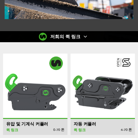
저희의 퀵 링크
유압 및 기계식 커플러
자동 커플러
퀵 링크
퀵 링크
0-70
톤
4-70
톤