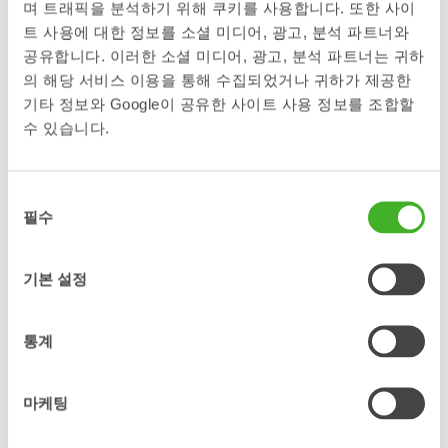
어태치먼트로 교체할 때는 여전히 운전석 밖으로 나가 유압 호스
며 트래픽을 분석하기 위해 쿠키를 사용합니다. 또한 사이
를 직접 연결해야 합니다. 마지막으로 가장 기본적인 기계식 커
트 사용에 대한 정보를 소셜 미디어, 광고, 분석 파트너와
플러는 작업 어태치먼트를 교체할 때 운전석에서 내려 수동으로
공유합니다. 이러한 소셜 미디어, 광고, 분석 파트너는 귀하
잠금을 해제해야 합니다.
의 해당 서비스 이용을 통해 수집되었거나 귀하가 제공한
커플러 표준은 커플러와 작업 어태치먼트 사이의 인터페이스를
기타 정보와 Google이 공유한 사이트 사용 정보를 조합할
정의합니다. 당사의 모든 커플러는 기계적, 유압적 인터페이스뿐
수 있습니다.
만 아니라 전기적 인터페이스에 대해서도 Open-S (OS®) 대칭형
표준을 준수합니다.
동
필수
안전 중심
의
선
작업 현장의 안전은 최우선 과제입니다. 스틸
택
리스트는 버켓이나 작업 어태치먼트의 낙하
기본 설정
위험을 최소화하기 위해 굴착기용 퀵 커플러
의 안전성을 강화하는 시스템을 개발했습니
다.
통계
스틸리스트 머신 커플러와 틸트로테이터 커플
러에는 LockSense, Front Pin Lock 또는
Front Pin Hook이 장착되어 있으며, 이는 장
마케팅
비의 크기나 신구형 여부에 상관없이 모든 유
형의 굴착기에서 작동하는 장비 독립형
안전
솔루션
입니다. 모든 솔루션은 EN474 및