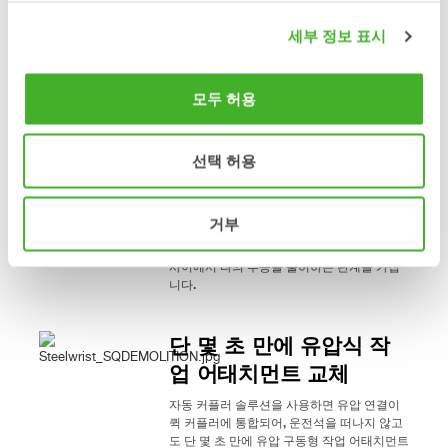
ISO13031과 같은 국제 안전 규정을 준수합니
다.
세부 정보 표시
컴팩트한 주강 구조
모두 허용
강철 주조(Steel casting)는 당사 디자인 철학
의 초석입니다. 는 시장에서 대칭형 커플러 전
선택 허용
체를 강철 주조로 제작하는 유일한 제조업체
입니다.
용접이 없고 넓은 핀 접촉면과 최적화된 재료
거부
사용을 통해 매우 컴팩트하고 견고한 커플러
를 만듭니다. 고인장 주강 제품은 강도와 중량
사이에서 타의 추종을 불허하는 관계를 가집
니다.
단 몇 초 만에 유압식 작
업 어태치먼트 교체
자동 커플러 솔루션을 사용하면 유압 연결이
퀵 커플러에 통합되어, 운전석을 떠나지 않고
도 단 몇 초 만에 유압 구동형 작업 어태치먼트