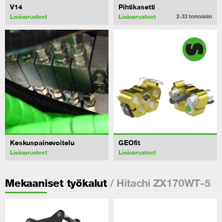
V14
Pihtikasetti
Lisävarusteet
Lisävarusteet
2-33
tonnisiin
Keskuspainevoitelu
GEOfit
Lisävarusteet
Lisävarusteet
/ Hitachi ZX170WT-5
Mekaaniset työkalut