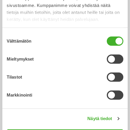
sivustoamme. Kumppanimme voivat yhdistää näitä
tietoja muihin tietoihin, joita olet antanut heille tai joita on
kerätty, kun olet käyttänyt heidän palvelujaan.
Suostumuksen
Välttämätön
valinta
CUSTOM BUILD
Luiskakauhat
Mieltymykset
Kauha
Kauha
0-40
tonnisiin
Tilastot
Markkinointi
Näytä tiedot