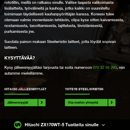
rototiltin, meillä on ratkaisu sinulle. Valitse laajasta valikoimasta
lisälaitteita, työvälineitä ja kauhoja, jotka kaikki on suunniteltu
toimimaan täydellisesti kauhanpyörittäjän kanssa. Koneesi tulee
olemaan valmis monenlaisiin tehtäviin, olipa kyse sitten kaivamisesta,
nostamisesta, tasoittamisesta, lajittelusta, tiivistämisestä,
purkamisesta jne.
Suodata painon mukaan Steelwristin laitteet, jotta löydät sopivan
laitteen.
KYSYTTÄVÄÄ
?
Kysy jälleenmyyjältäsi tarjousta tai soita numeroon
075 32 55 260
, niin
autamme mielellämme.
HITACHI JÄLLEENMYYJÄT
YHTEYS STEELWRISTIIN
Jälleenmyyjät
Ota meihin yhteyttä
Hitachi ZX170WT-5 Tuotteita sinulle