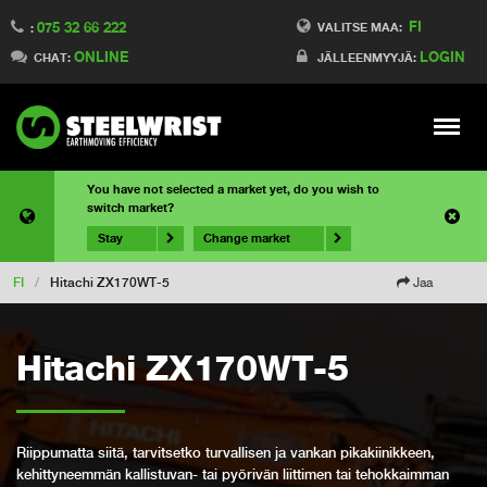
FI
075 32 66 222
VALITSE MAA:
:
ONLINE
LOGIN
CHAT:
JÄLLEENMYYJÄ:
Meny
You have not selected a market yet, do you wish to
switch market?
Stay
Change market
FI
/
Hitachi ZX170WT-5
Jaa
Hitachi ZX170WT-5
Riippumatta siitä, tarvitsetko turvallisen ja vankan pikakiinikkeen,
kehittyneemmän kallistuvan- tai pyörivän liittimen tai tehokkaimman