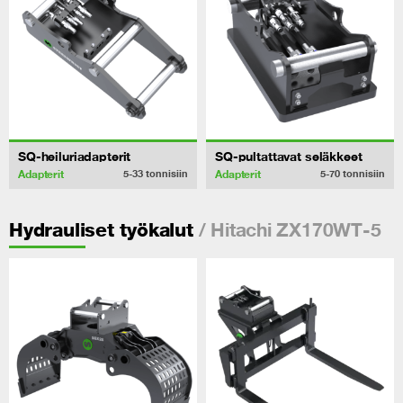
SQ-heiluriadapterit
SQ-pultattavat seläkkeet
Adapterit
Adapterit
5-33
tonnisiin
5-70
tonnisiin
/ Hitachi ZX170WT-5
Hydrauliset työkalut