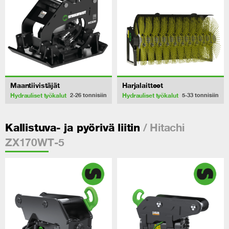
Maantiivistäjät
Harjalaitteet
Hydrauliset työkalut
Hydrauliset työkalut
2-26
tonnisiin
5-33
tonnisiin
/ Hitachi
Kallistuva- ja pyörivä liitin
ZX170WT-5