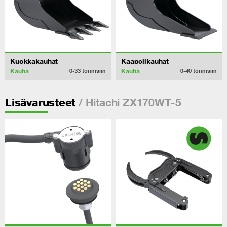
Kuokkakauhat
Kaapelikauhat
Kauha
Kauha
0-33
tonnisiin
0-40
tonnisiin
/ Hitachi ZX170WT-5
Lisävarusteet