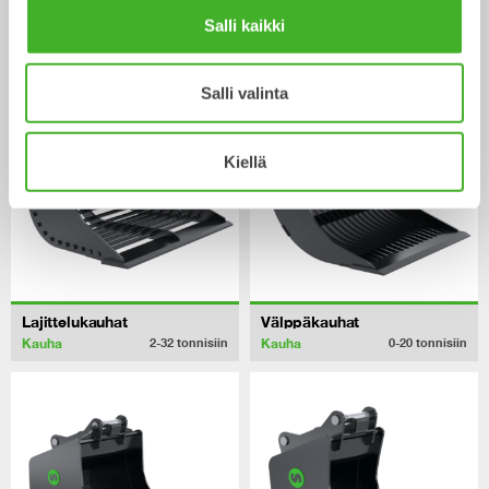
Yleiskauhat
V-ojakauhat
Salli kaikki
Kauha
Kauha
13-33
tonnisiin
0-22
tonnisiin
Salli valinta
Kiellä
Lajittelukauhat
Välppäkauhat
Kauha
Kauha
2-32
tonnisiin
0-20
tonnisiin