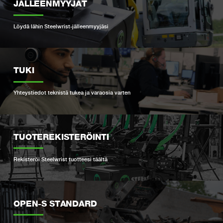
JÄLLEENMYYJÄT
Löydä lähin Steelwrist-jälleenmyyjäsi
TUKI
Yhteystiedot teknistä tukea ja varaosia varten
TUOTEREKISTERÖINTI
Rekisteröi Steelwrist tuotteesi täältä
OPEN-S STANDARD