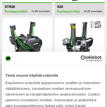
XTR20
X20
Kauhanpyörittäjä
Kauhanpyörittäjä
15-20
tonnisiin
16-22
tonnisiin
XTR23
X26
Tämä sivusto käyttää evästeitä
Kauhanpyörittäjä
Kauhanpyörittäjä
19-23
tonnisiin
18-26
tonnisiin
Käytämme evästeitä tarjoamamme sisällön ja mainosten
räätälöimiseen, sosiaalisen median ominaisuuksien
/ Hitachi ZX170WT-5
Kauhat
tukemiseen ja kävijämäärämme analysoimiseen. Lisäksi
jaamme sosiaalisen median, mainosalan ja analytiikka-
alan kumppaneillemme tietoja siitä, miten käytät