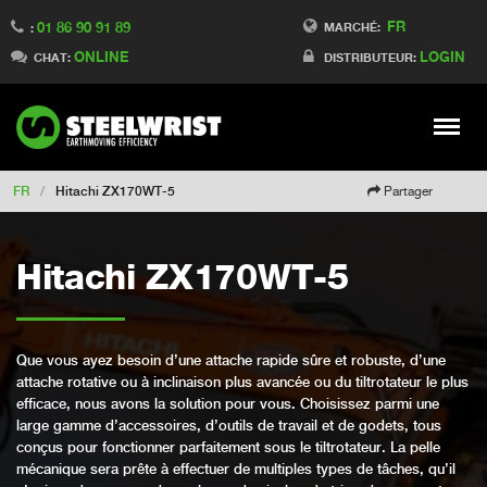
FR
01 86 90 91 89
Switch to Finland
MARCHÉ:
:
ONLINE
LOGIN
Switch to Denmark
CHAT:
DISTRIBUTEUR:
Switch to China
Switch to Australia
Stay
Meny
Change market
FR
/
Hitachi ZX170WT-5
Partager
Hitachi ZX170WT-5
Que vous ayez besoin d’une attache rapide sûre et robuste, d’une
attache rotative ou à inclinaison plus avancée ou du tiltrotateur le plus
efficace, nous avons la solution pour vous. Choisissez parmi une
large gamme d’accessoires, d’outils de travail et de godets, tous
conçus pour fonctionner parfaitement sous le tiltrotateur. La pelle
mécanique sera prête à effectuer de multiples types de tâches, qu’il