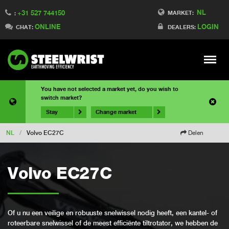
NL
+31 527 744150
MARKET:
:
ONLINE
LOGIN
CHAT:
DEALERS:
Meny
You have not selected a market yet, do you wish to
switch market?
Stay
Change market
NL
/
Volvo EC27C
Delen
Volvo EC27C
Of u nu een veilige en robuuste snelwissel nodig heeft, een kantel- of
roteerbare snelwissel of de meest efficiënte tiltrotator, we hebben de