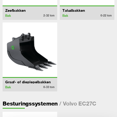
Zeefbakken
Taludbakken
Bak
Bak
2-32
ton
0-22
ton
Graaf- of dieplepelbakken
Bak
0-33
ton
/ Volvo EC27C
Besturingssystemen