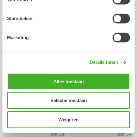
Statistieken
Trilblokken
Multigrijpers
Marketing
Hydraulische uitrustingsstukken
Hydraulische uitrustingsstukken
2-26
ton
0-26
ton
Details tonen
Alles toestaan
Selectie toestaan
Weigeren
Sorteergrijpers
Tanden grijper
Hydraulische uitrustingsstukken
Hydraulische uitrustingsstukken
2-26
ton
2-26
ton