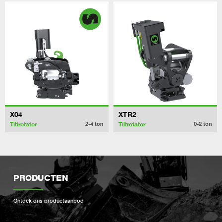
X04
XTR2
Tiltrotator
Tiltrotator
2-4
ton
0-2
ton
PRODUCTEN
Ontdek ons ​​productaanbod