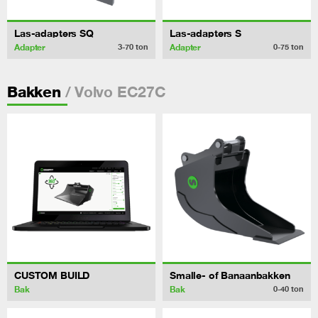
Las-adapters SQ
Las-adapters S
Adapter
Adapter
3-70
ton
0-75
ton
/ Volvo EC27C
Bakken
CUSTOM BUILD
Smalle- of Banaanbakken
Bak
Bak
0-40
ton