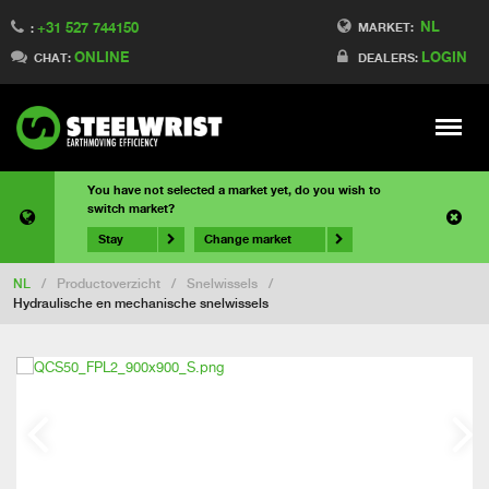
NL
+31 527 744150
MARKET:
:
ONLINE
LOGIN
CHAT:
DEALERS:
Meny
You have not selected a market yet, do you wish to
switch market?
Stay
Change market
NL
/
Productoverzicht
/
Snelwissels
/
Hydraulische en mechanische snelwissels