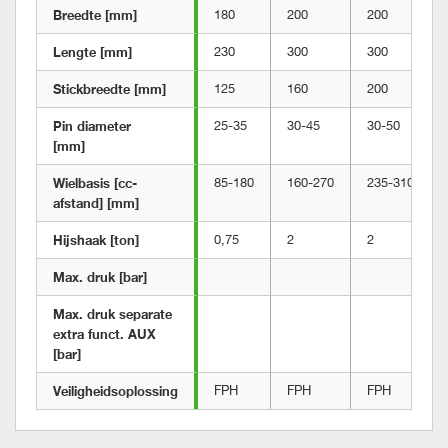
Breedte [mm]
180
200
200
Lengte [mm]
230
300
300
Stickbreedte [mm]
125
160
200
Pin diameter 
25-35
30-45
30-50
[mm]	
Wielbasis [cc-
85-180
160-270
235-310
afstand] [mm]
Hijshaak [ton]
0,75
2
2
Max. druk [bar]	
Max. druk separate 
extra funct. AUX 
[bar]
Veiligheidsoplossing
FPH
FPH
FPH