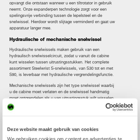
opvangt die ontstaan ​​wanneer u een tiltrotator in gebruik
neemt. Onze expanderpen technologie zorgt voor een
spelingsvrije verbinding tussen de lepelsteel en de
snelwissel. Hierdoor wordt slijtage verminderd en gaat uw
apparatuur langer mee.
Hydraulische of mechanische snelwissel
Hydraulische snelwissels maken gebruik van een
hydraulisch snelwisselcircuit, zodat u vanuit de cabine
kunt wisselen tussen uitrustingsstukken. Het complete
assortiment Steelwrist S-snelwissels, van S30 tot en met
S90, is leverbaar met hydraulische vergrendelingsfunctie.
Mechanische snelwissels zijn het type snelwissel waarbij
u de cabine moet verlaten en de snelwissel handmatig
moet ontgrendelen als u van uitrustingsstuk wilt wisselen.
Ze worden vooral gebruikt op kleine, compacte
graafmachines. Steelwrist biedt een mechanische versie
van de twee kleinste snelwisselmaten, S30 en S40.
Veiligheidsoplossingen die werken met alle
Deze website maakt gebruik van cookies
soorten graafmachines
We gebruiken cookies om content en advertenties te