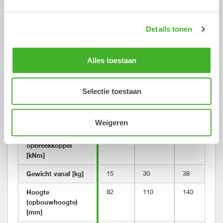
aan de
Open-S
(OS®)-standaard.
Details tonen
Information
Alles toestaan
Metric
Imperial
Snelwissel
S30
S40
S40 W
Selectie toestaan
Machine gewicht 
0-2
2-6
2-6
[ton]
Weigeren
Maximaal 
opbreekkoppel 
[kNm]
Gewicht vanaf [kg]
15
30
38
Hoogte 
82
110
140
(opbouwhoogte) 
[mm]