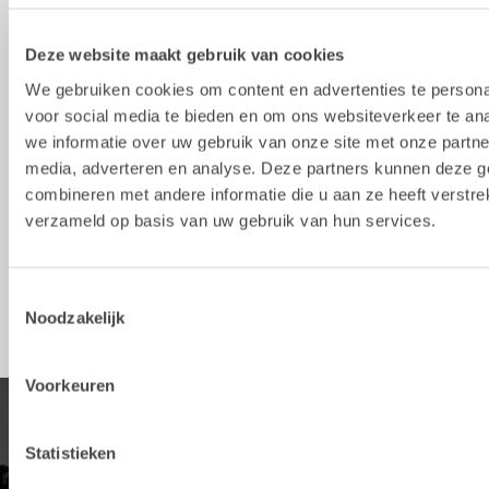
Puin-

Machine

Ophanging

Breedte

Inh
bakken
gewicht [ton]
S-type
[mm]
[l]
Deze website maakt gebruik van cookies
SKB2
0-2
S30
500
60
We gebruiken cookies om content en advertenties te persona
voor social media te bieden en om ons websiteverkeer te an
SKB4
3-5
S40
600
130
we informatie over uw gebruik van onze site met onze partne
media, adverteren en analyse. Deze partners kunnen deze 
SKB6
5-8
S50
800
160
combineren met andere informatie die u aan ze heeft verstre
SKB8
5-12
S45
1000
370
verzameld op basis van uw gebruik van hun services.
SKB8
5-12
S50
1000
370
SKB14
12-20
S60
1300
620
Toestemmingsselectie
Noodzakelijk
Voorkeuren
PRODUCTEN
Statistieken
Ontdek ons ​​productaanbod