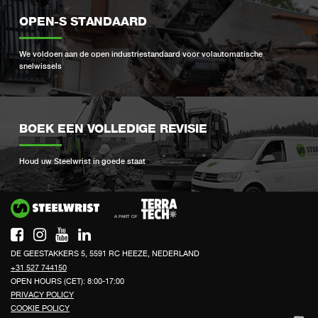
OPEN-S STANDAARD
We voldoen aan de open industriestandaard voor volautomatische
snelwissels
BOEK EEN VOLLEDIGE REVISIE
Houd uw Steelwrist in goede staat
Si
DE GEESTAKKERS 5, 5591 RC HEEZE, NEDERLAND
+31 527 744150
OPEN HOURS (CET): 8:00-17:00
PRIVACY POLICY
COOKIE POLICY