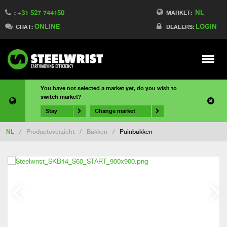
NL
+31 527 744150
MARKET:
:
ONLINE
LOGIN
CHAT:
DEALERS:
Meny
You have not selected a market yet, do you wish to
switch market?
Stay
Change market
NL
/
Productoverzicht
/
Bakken
/
Puinbakken