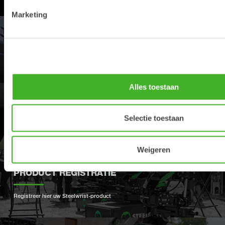
Marketing
DEALERS
Vind uw dichtstbijzijnde Steelwrist-dealer
Alles toestaan
SUPPORT
Selectie toestaan
Uw contacten voor ondersteuning en reserveonderdelen
Weigeren
PRODUCT REGISTRATIE
Registreer hier uw Steelwrist-product