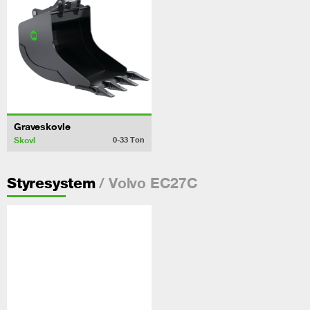
Graveskovle
Skovl
0-33
Ton
/ Volvo EC27C
Styresystem