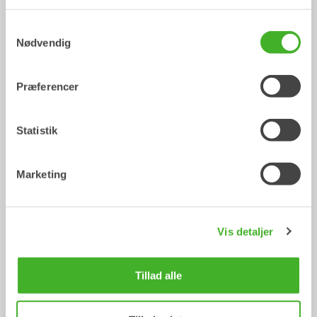
Samtykkevalg
Nødvendig
Præferencer
Statistik
Marketing
CUSTOM BUILD
Kabelskovle
Skovl
Skovl
0-40
Ton
Vis detaljer
Tillad alle