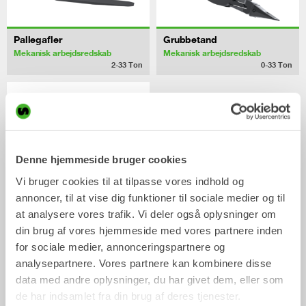
Pallegafler
Grubbetand
Mekanisk arbejdsredskab
Mekanisk arbejdsredskab
2-33
Ton
0-33
Ton
Denne hjemmeside bruger cookies
Vi bruger cookies til at tilpasse vores indhold og
annoncer, til at vise dig funktioner til sociale medier og til
at analysere vores trafik. Vi deler også oplysninger om
din brug af vores hjemmeside med vores partnere inden
Asfaltskærer
for sociale medier, annonceringspartnere og
Mekanisk arbejdsredskab
analysepartnere. Vores partnere kan kombinere disse
2-33
Ton
data med andre oplysninger, du har givet dem, eller som
de har indsamlet fra din brug af deres tjenester.
/ Volvo EC27C
Skovle