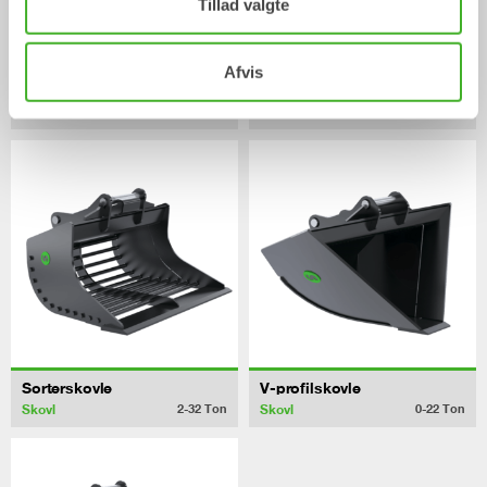
Tillad valgte
Afvis
Tremmeskovle
Planeringsskovle
Skovl
Skovl
0-20
Ton
0-40
Ton
Sorterskovle
V-profilskovle
Skovl
Skovl
2-32
Ton
0-22
Ton