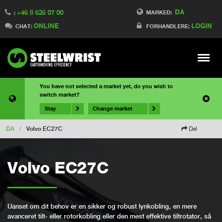
DA
+46 8 626 07 00
MARKED:
:
ONLINE
LOGIN
CHAT:
FORHANDLERE:
Meny
You have not selected a market yet, do you wish to
switch market?
Stay
Change market
DA
/
Volvo EC27C
Del
Volvo EC27C
Uanset om dit behov er en sikker og robust lynkobling, en mere
avanceret tilt- eller rotorkobling eller den mest effektive tiltrotator, så