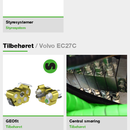
Styresystemer
Styresystem
/ Volvo EC27C
Tilbehøret
GEOfit
Central smøring
Tilbehøret
Tilbehøret