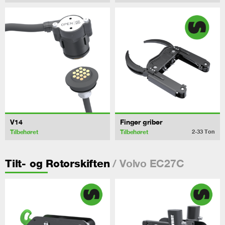
V14
Finger griber
Tilbehøret
Tilbehøret
2-33
Ton
/ Volvo EC27C
Tilt- og Rotorskiften