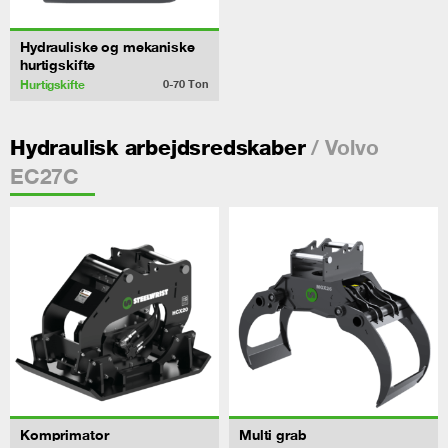
Hydrauliske og mekaniske
hurtigskifte
Hurtigskifte
0-70
Ton
/ Volvo
Hydraulisk arbejdsredskaber
EC27C
Komprimator
Multi grab