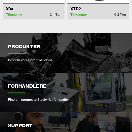
X04
XTR2
Tiltrotator
Tiltrotator
2-4
Ton
0-2
Ton
PRODUKTER
Udforsk vores produktudbud
FORHANDLERE
Find din nærmeste Steelwrist forhandler
SUPPORT