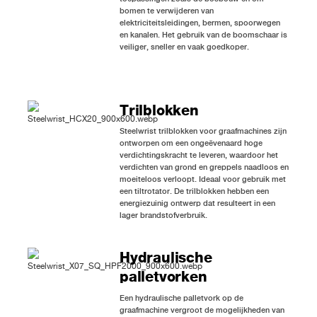
bomen te verwijderen van
elektriciteitsleidingen, bermen, spoorwegen
en kanalen. Het gebruik van de boomschaar is
veiliger, sneller en vaak goedkoper.
Trilblokken
Steelwrist trilblokken voor graafmachines zijn
ontworpen om een ​​ongeëvenaard hoge
verdichtingskracht te leveren, waardoor het
verdichten van grond en greppels naadloos en
moeiteloos verloopt.
Ideaal voor gebruik met
een tiltrotator. De trilblokken hebben een
energiezuinig ontwerp dat resulteert in een
lager brandstofverbruik.
Hydraulische
palletvorken
Een hydraulische palletvork op de
graafmachine vergroot de mogelijkheden van