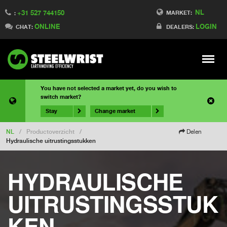
NL
+31 527 744150
MARKET:
:
ONLINE
LOGIN
CHAT:
DEALERS:
Meny
You have not selected a market yet, do you wish to
switch market?
Stay
Change market
NL
/
Productoverzicht
/
Delen
Hydraulische uitrustingsstukken
HYDRAULISCHE
UITRUSTINGSSTUK
KEN