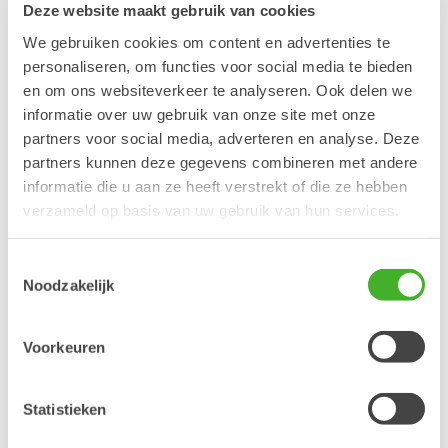
Deze website maakt gebruik van cookies
We gebruiken cookies om content en advertenties te
Multifunctionele Grijper
personaliseren, om functies voor social media te bieden
Een veelzijdige en sterke grijper voor gebruik
en om ons websiteverkeer te analyseren. Ook delen we
in de algemene infrasector, het leggen van
informatie over uw gebruik van onze site met onze
stenen, sorteren, het laden van hout, het
hanteren van afvalhout en lichte
partners voor social media, adverteren en analyse. Deze
sloopwerkzaamheden. Hij is licht van gewicht
partners kunnen deze gegevens combineren met andere
maar toch sterk en heeft een compact
informatie die u aan ze heeft verstrekt of die ze hebben
ontwerp. Verbeterde gesynchroniseerde
beweging van de schalen maken de bediening
verzameld op basis van uw gebruik van hun services.
soepeler en objecten kunnen met precisie
worden gehanteerd. De volledig sluitende
schalen zorgen ervoor dat zelfs de dunste
Toestemmingsselectie
voorwerpen veilig worden vastgehouden.
Noodzakelijk
Sorteergrijper
Voorkeuren
De sorteergrijper is uitstekend geschikt voor
het hanteren van puin, hout en schroot, maar
ook voor recycling, sorteren en middelzware
Statistieken
sloopwerkzaamheden. De constructie is licht
van gewicht en toch sterk. Dankzij de brede
schalen kun je met gemak grotere voorwerpen