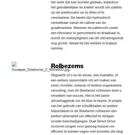
het werk dat kan worden gedaan, waardoor
het gemakkelijker en sneller wordt om pallets
op de werklocatie op te tillen of te
verplaatsen. De lepels zijn hydraulisch
verstelbaar vanuit de cabine van de
graafmachine. Wanneer de palletvork onder
een tiltrotator is gemonteerd en draaibaar is,
wordt de veelzijdigheid van dit uitrustingsstuk
nog groter. Ideaal bij het werken in krappe
ruimtes.
Rolbezems
Ongeacht of u nu de stoep, een bushalte, of
een andere oppervlakte vrij wil maken van
zand, modder, sneeuw of andere ongewenste
vervuiling, met de Steelwrist rolbezem bent u
verzekert van succes. Het is het juiste
uitrustinggstuk om de klus te klaren. In plaats
van het gebruik van schuifbladen en andere
hulpstukken is de Steelwrist rolbezem een
perfect alternatief om effectief te reinigen
zonder beschadigingen. Dual Direct Drive
motoren zorgen voor genoeg koppel om
efficient te kunnen vegen met borstels die lang