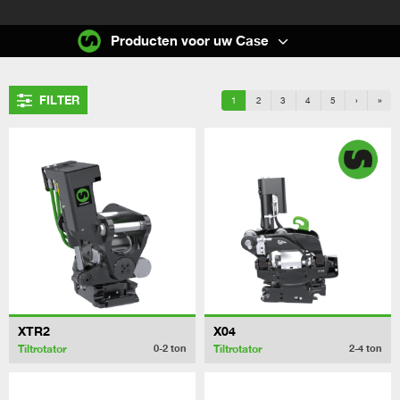
Producten voor uw Case
FILTER
1
2
3
4
5
›
»
XTR2
X04
Tiltrotator
Tiltrotator
0-2
ton
2-4
ton