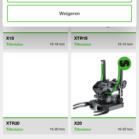
Weigeren
X18
XTR15
Tiltrotator
Tiltrotator
12-16
ton
12-15
ton
XTR20
X20
Tiltrotator
Tiltrotator
15-20
ton
16-22
ton