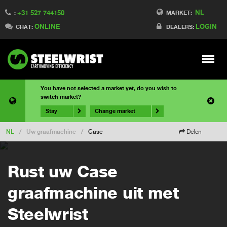
NL
+31 527 744150
MARKET:
:
ONLINE
LOGIN
CHAT:
DEALERS:
Meny
You have not selected a market yet, do you wish to
switch market?
Stay
Change market
NL
/
Uw graafmachine
/
Case
Delen
Rust uw Case
graafmachine uit met
Steelwrist