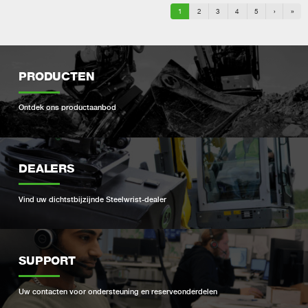
1
2
3
4
5
›
»
PRODUCTEN
Ontdek ons ​​productaanbod
DEALERS
Vind uw dichtstbijzijnde Steelwrist-dealer
SUPPORT
Uw contacten voor ondersteuning en reserveonderdelen