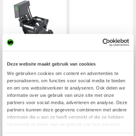
XTR7
X07
Deze website maakt gebruik van cookies
Tiltrotator
Tiltrotator
4-7
ton
5-7
ton
We gebruiken cookies om content en advertenties te
personaliseren, om functies voor social media te bieden
en om ons websiteverkeer te analyseren. Ook delen we
informatie over uw gebruik van onze site met onze
partners voor social media, adverteren en analyse. Deze
partners kunnen deze gegevens combineren met andere
informatie die u aan ze heeft verstrekt of die ze hebben
verzameld op basis van uw gebruik van hun services.