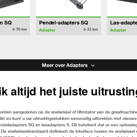
en SQ
Pendel-adapters SQ
Las-adapte
5-70
ton
5-33
ton
Adapter
Adapter
Meer over Adapters
k altijd het juiste uitrusti
orden aangesloten op de snelwissel of tiltrotator van de graafmachine
ruikt en kunt u uw uitrustingsstukken eenvoudig uitbreiden met nieuwe
deladapters SQ en lasadapters S. Dit betekent dat er een oplossing 
or. De snelwisselstandaard definieert de interface tussen de snelwissel