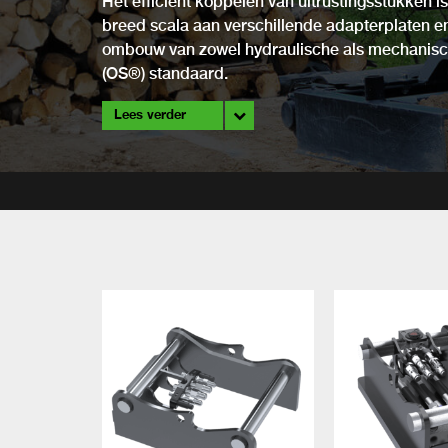
Het efficiënt koppelen van uitrustingsstukken is
breed scala aan verschillende adapterplaten e
ombouw van zowel hydraulische als mechanisc
(OS®) standaard.
Lees verder