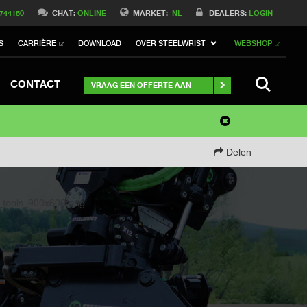
 744150
CHAT:
ONLINE
MARKET:
NL
DEALERS:
LOGIN
S
CARRIÈRE
DOWNLOAD
OVER STEELWRIST
WEBSHOP
SEARCH
CONTACT
VRAAG EEN OFFERTE AAN
Delen