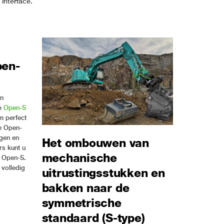
interface.
pen-
an
de
Open-S
m perfect
e Open-
ngen en
Het ombouwen van
rs kunt u
mechanische
r Open-S.
volledig
uitrustingsstukken en
bakken naar de
symmetrische
standaard (S-type)