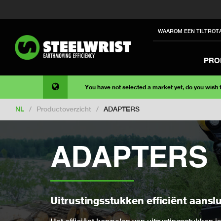
WAAROM EEN TILTROT
PRO
You have not selected a market yet, do you wish
NL
/
Productoverzicht
/
ADAPTERS
ADAPTERS
Uitrustingsstukken efficiënt aansl