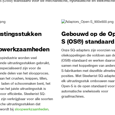
 (OS®) standaard voor de mechanische, hydraulische en elektrische 
ustingsstukken
Gebouwd op de O
S (OS®) standaard
opwerkzaamheden
Onze SQ-adapters zijn voorzien v
oliekoppelingen die voldoen aan 
oopindustrie worden veel
(OS®)-standaard en werken daaro
ende uitrustingsstukken gebruikt,
samen met koppelingen van ander
especialiseerd zijn voor de
S-fabrikanten met dezelfde afmeti
lende delen van het sloopproces.
posities. Met Steelwrist SQ-adapte
aan het crushen, knippen, tillen,
elk uitrustingsstuk ombouwen naa
, laden of schoonmaken bent, het
Open-S is de open standaard voor 
an het juiste uitrustingsstuk is
automatische snelwissels voor
voor efficiëntie. Steelwrist SQ-
graafmachines.
zijn verkrijgbaar voor alle soorten
sche uitrustingsstukken dat
 wordt bij
sloopwerkzaamheden
.