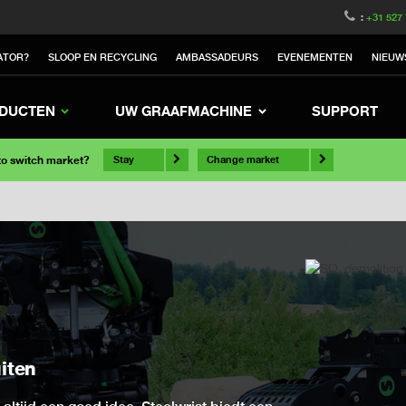
:
+31 527
ATOR?
SLOOP EN RECYCLING
AMBASSADEURS
EVENEMENTEN
NIEUW
DUCTEN
UW GRAAFMACHINE
SUPPORT
 to switch market?
Stay
Change market
uiten