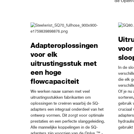
de Open-S
Uitr
Adapteroplossingen
voor
voor elk
slo
uitrustingsstuk met
In de sl
een hoge
verschill
die elk g
flowcapaciteit
verschil
We werken nauw samen met veel
Of je nu 
uitrustingsstukken fabrikanten om
sorteren
oplossingen te creëren waarbij de SQ-
gebruik v
adapters een integraal onderdeel van het
cruciaal 
ontwerp vormen. Dit zorgt voor optimale
adapters 
prestaties en een perfecte slanggeleiding.
hydrauli
Alle mannelijke koppelingen in de SQ-
gebruikt
adapters zijn voorzien van de Qplus ™ -