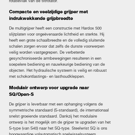
rotatievlak van de tiltrotator.
Compacte en veelzijdige grijper met
indrukwekkende grijpbreedte
De multigrijper heeft een constructie met Hardox 500
slijtplaten voor ongeëvenaarde lichtheid en sterkte. Hij
heeft een grote schaalbreedte en de volledig sluitende
schalen zorgen ervoor dat zelfs de dunste voorwerpen
veilig worden vastgegrepen. De verbeterde
gesynchroniseerde armbewegingen resulteren in een
soepelere bediening en nauwkeurige bediening van de
objecten. Het hydraulische systeem is veilig en robuust
met schokontlastings- en lasthoudkleppen.
Modulair ontwerp voor upgrade naar
SQ/Open-S
De grijper is leverbaar met een ophanging volgens de
symmetrische standaard (S-standaard), de internationaal
snelst groeiende standaard. Dankzij het modulaire
ontwerp is het mogelijk om de grijper te upgraden van het
S-type (van S40) naar het SQ-type. Steelwrist SQ is ons
hoogwaardige volautomatisch snelwisselsysteem