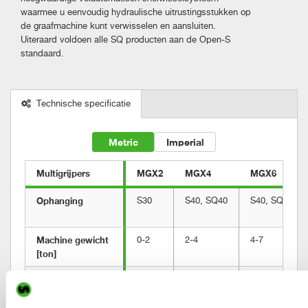
waarmee u eenvoudig hydraulische uitrustingsstukken op
de graafmachine kunt verwisselen en aansluiten.
Uiteraard voldoen alle SQ producten aan de Open-S
standaard.
Technische specificatie
Metric
Imperial
Multigrijpers
MGX2
MGX4
MGX6
Ophanging
S30
S40, SQ40
S40, SQ40
Machine gewicht 
0-2
2-4
4-7
[ton]
Maximaal 
28
40
50
opbreekkoppel 
[kNm]