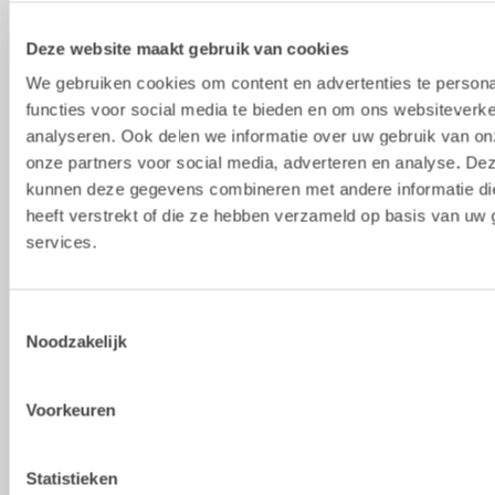
Gewicht vanaf 
53
80
201
Deze website maakt gebruik van cookies
[kg]
We gebruiken cookies om content en advertenties te persona
Breedte [mm]
258
278
539
functies voor social media te bieden en om ons websiteverke
analyseren. Ook delen we informatie over uw gebruik van on
Lengte [mm]
665
799
854
onze partners voor social media, adverteren en analyse. De
Hoogte [mm]
402
477
450
kunnen deze gegevens combineren met andere informatie di
heeft verstrekt of die ze hebben verzameld op basis van uw 
Hoogte, 
575
680
643
services.
geopende grijper 
[mm]
Hoogte, spets 
635
765
759
Toestemmingsselectie
mot 

Noodzakelijk
spets [mm]
Grijper opening 
1066
1304
1437
Voorkeuren
[mm]
Grijper opening, 
82
89
90
Statistieken
minimaal
