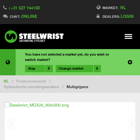
NL
+31 527 744150
MARKET:
:
ONLINE
LOGIN
CHAT:
DEALERS:
Meny
You have not selected a market yet, do you wish to
switch market?
Stay
Change market
NL
/
Productoverzicht
/
Hydraulische uitrustingsstukken
/
Multigrijpers