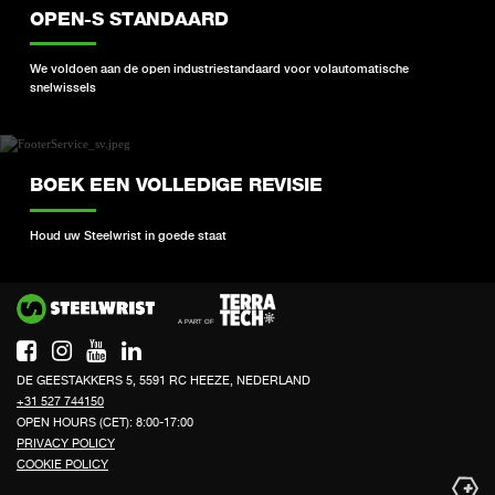
OPEN-S STANDAARD
We voldoen aan de open industriestandaard voor volautomatische
snelwissels
BOEK EEN VOLLEDIGE REVISIE
Houd uw Steelwrist in goede staat
Si
DE GEESTAKKERS 5, 5591 RC HEEZE, NEDERLAND
+31 527 744150
OPEN HOURS (CET): 8:00-17:00
PRIVACY POLICY
COOKIE POLICY