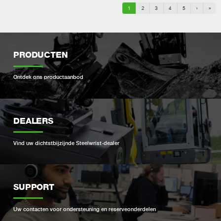
1
2
3
4
5
›
»
PRODUCTEN
Ontdek ons ​​productaanbod
DEALERS
Vind uw dichtstbijzijnde Steelwrist-dealer
SUPPORT
Uw contacten voor ondersteuning en reserveonderdelen