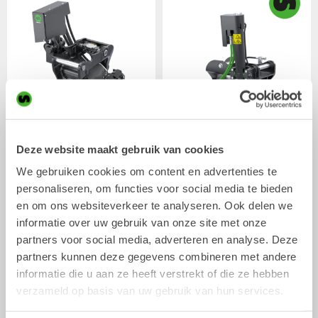
XTR7
X07
Deze website maakt gebruik van cookies
Tiltrotator
Tiltrotator
4-7
ton
5-7
ton
We gebruiken cookies om content en advertenties te
personaliseren, om functies voor social media te bieden
en om ons websiteverkeer te analyseren. Ook delen we
informatie over uw gebruik van onze site met onze
partners voor social media, adverteren en analyse. Deze
partners kunnen deze gegevens combineren met andere
informatie die u aan ze heeft verstrekt of die ze hebben
verzameld op basis van uw gebruik van hun services.