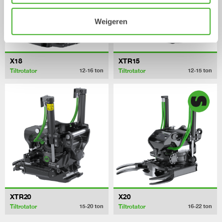
Weigeren
X18
XTR15
Tiltrotator
Tiltrotator
12-16
ton
12-15
ton
XTR20
X20
Tiltrotator
Tiltrotator
15-20
ton
16-22
ton