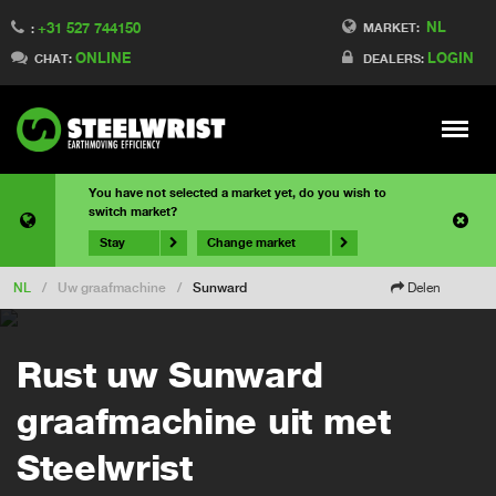
NL
+31 527 744150
MARKET:
:
ONLINE
LOGIN
CHAT:
DEALERS:
Meny
You have not selected a market yet, do you wish to
switch market?
Stay
Change market
NL
/
Uw graafmachine
/
Sunward
Delen
Rust uw Sunward
graafmachine uit met
Steelwrist