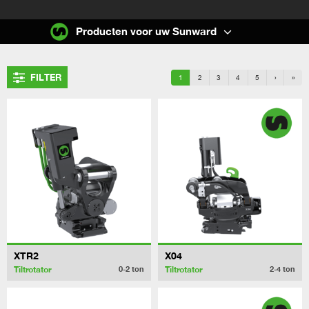
Producten voor uw Sunward
FILTER
1
2
3
4
5
›
»
XTR2
X04
Tiltrotator
Tiltrotator
0-2
ton
2-4
ton