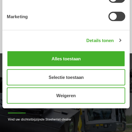
produceren en verzenden naar het adres van uw keuze.
Super simpel!
Marketing
Start met het ontwerp
Details tonen
Alles toestaan
PRODUCTEN
Selectie toestaan
Ontdek ons ​​productaanbod
Weigeren
DEALERS
Vind uw dichtstbijzijnde Steelwrist-dealer