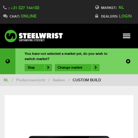
NL
+31 527 744150
MARKET:
:
ONLINE
LOGIN
CHAT:
DEALERS:
Meny
You have not selected a market yet, do you wish to
switch market?
Stay
Change market
NL
/
Productoverzicht
/
Bakken
/
CUSTOM BUILD