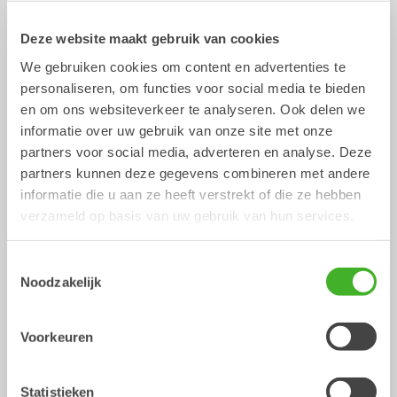
Bak
Deze website maakt gebruik van cookies
We gebruiken cookies om content en advertenties te
personaliseren, om functies voor social media te bieden
Ontwerp uw eigen bak
en om ons websiteverkeer te analyseren. Ook delen we
informatie over uw gebruik van onze site met onze
partners voor social media, adverteren en analyse. Deze
Die ene bak… die zou mijn werk sneller en
eenvoudiger maken…
partners kunnen deze gegevens combineren met andere
Ooit die gedachte gehad?
informatie die u aan ze heeft verstrekt of die ze hebben
verzameld op basis van uw gebruik van hun services.
Wij weten dat veel ervaren machinisten soms specifieke
wensen hebben! Als toonaangevende leverancier van
uitrustingsstukken hebben we nu een tool waarmee u uw
Toestemmingsselectie
eigen op maat gemaakte bak online kunt ontwerpen. Met
Noodzakelijk
onze online tool kunt u de bak naar eigen wens
vormgeven, tanden toevoegen en materiaalspecificaties
bepalen. De prijs wordt automatisch aangepast,
Voorkeuren
afhankelijk van de keuzes die u maakt. Nadat u het
ontwerp heeft vastgesteld, ontvangt u een offerte met
prijs en levertijd. Na bevestiging zullen wij de bak
Statistieken