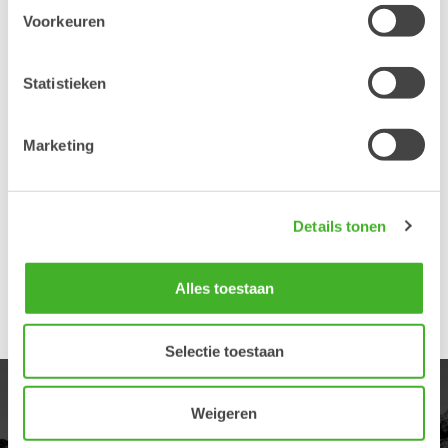
moment vergeet hij of maakt een fout in de fysieke controle die
Voorkeuren
ervoor zorgt dat de bak veilig aangekoppeld is en het werk
begint.
Statistieken
De machinebestuurder wil alleen de bak even verplaatsen of de
bak op een kar leggen. De bestuurder hangt de voorste as van
de bak aan de snelwissel, maar maakt geen gebruik van de
Marketing
vergrendelingsfunctie omdat het “Alleen bedoeling is om de bak
even te verplaatsen” Op dit punt kan de bestuurder de bak
eenvoudig verliezen omdat deze niet is vergrendeld met alle
gevolgen van dien.
Details tonen
De bedoeling vant Front Pin Lock is gebruikers beschermen tegen
deze risico’s.
Alles toestaan
Meer informatie hier
Selectie toestaan
PRODUCTEN
Weigeren