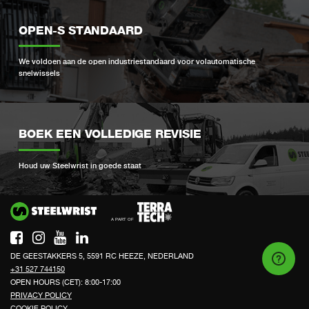
OPEN-S STANDAARD
We voldoen aan de open industriestandaard voor volautomatische
snelwissels
BOEK EEN VOLLEDIGE REVISIE
Houd uw Steelwrist in goede staat
Si
DE GEESTAKKERS 5, 5591 RC HEEZE, NEDERLAND
+31 527 744150
OPEN HOURS (CET): 8:00-17:00
PRIVACY POLICY
COOKIE POLICY