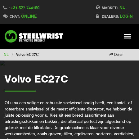
NL
+31 527 744150
Switch to Finland
MARKET:
:
ONLINE
LOGIN
Switch to Denmark
CHAT:
DEALERS:
Switch to China
Switch to Australia
Stay
Meny
Change market
NL
/
Volvo EC27C
Delen
Volvo EC27C
Of u nu een veilige en robuuste snelwissel nodig heeft, een kantel- of
roteerbare snelwissel of de meest efficiënte tiltrotator, we hebben de
juiste oplossing voor u. Kies uit een breed assortiment aan
uitrustingsstukken en bakken, die allemaal perfect zijn afgestemd op
gebruik met de tiltrotator. De graafmachine is klaar voor diverse
werkzaamheden, zoals graven, tillen, egaliseren, sorteren, verdichten,