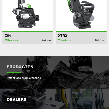
X04
XTR2
Tiltrotator
Tiltrotator
2-4
ton
0-2
ton
PRODUCTEN
Ontdek ons ​​productaanbod
DEALERS