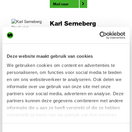
Mail naar
Karl Serneberg
VP OEM Verkoop &
Marketing
Gestart bij Steelwrist in 2022.
Deze website maakt gebruik van cookies
Opleiding:
Bsc. Mälardalen University,
Executive Development Program, ESMT
We gebruiken cookies om content en advertenties te
Berlijn.
personaliseren, om functies voor social media te bieden
Achtergrond:
Meer dan 15 jaar bij Volvo
en om ons websiteverkeer te analyseren. Ook delen we
Construction Equipment in verschillende
informatie over uw gebruik van onze site met onze
leidende functies, waaronder Global
partners voor social media, adverteren en analyse. Deze
Director Attachments en Director
Marketing for Sales Regio EMEA. Van
partners kunnen deze gegevens combineren met andere
2020-2022 gewerkt als Country Manager
informatie die u aan ze heeft verstrekt of die ze hebben
voor Linde Material Handling in Zweden.
verzameld op basis van uw gebruik van hun services.
Tel:
+46 8 622 66 11
Mobiel:
+46 70 261 98 11
Toestemmingsselectie