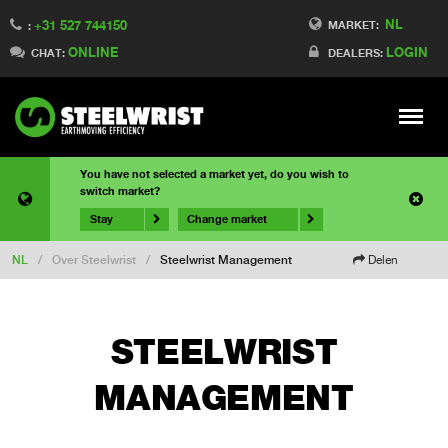
NL
+31 527 744150
MARKET:
:
ONLINE
LOGIN
CHAT:
DEALERS:
Meny
You have not selected a market yet, do you wish to
switch market?
Stay
Change market
NL
/
Over Steelwrist
/
Steelwrist Management
Delen
STEELWRIST
MANAGEMENT