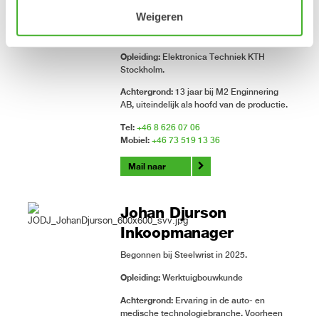
VP Production
Weigeren
Begonnen bij Steelwrist in 2010.
Opleiding:
Elektronica Techniek KTH
Stockholm.
Achtergrond:
13 jaar bij M2 Enginnering
AB, uiteindelijk als hoofd van de productie.
Tel:
+46 8 626 07 06
Mobiel:
+46 73 519 13 36
Mail naar
Johan Djurson
Inkoopmanager
Begonnen bij Steelwrist in 2025.
Opleiding:
Werktuigbouwkunde
Achtergrond:
Ervaring in de auto- en
medische technologiebranche. Voorheen