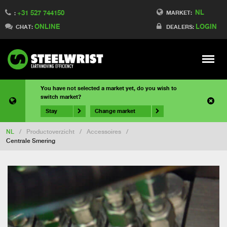
NL
+31 527 744150
MARKET:
:
ONLINE
LOGIN
CHAT:
DEALERS:
Meny
You have not selected a market yet, do you wish to
switch market?
Stay
Change market
NL
/
Productoverzicht
/
Accessoires
/
Centrale Smering