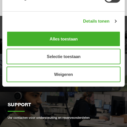
Details tonen
PRODUCTEN
Alles toestaan
Ontdek ons ​​productaanbod
Selectie toestaan
DEALERS
Weigeren
Vind uw dichtstbijzijnde Steelwrist-dealer
SUPPORT
Uw contacten voor ondersteuning en reserveonderdelen