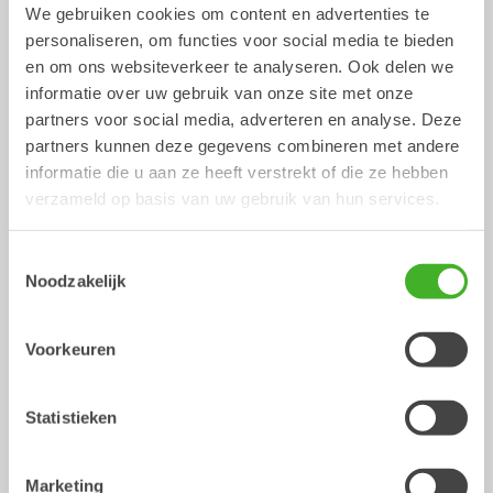
We gebruiken cookies om content en advertenties te
Contact us
personaliseren, om functies voor social media te bieden
en om ons websiteverkeer te analyseren. Ook delen we
informatie over uw gebruik van onze site met onze
Centrale Smering
partners voor social media, adverteren en analyse. Deze
partners kunnen deze gegevens combineren met andere
Accessoires
informatie die u aan ze heeft verstrekt of die ze hebben
verzameld op basis van uw gebruik van hun services.
Af fabriek gemonteerd voor een grotere
betrouwbaarheid
Toestemmingsselectie
Noodzakelijk
Centrale smering van de tiltrotator groeit snel en zal
waarschijnlijk een standaard optie worden.
Voorkeuren
Het nadeel van naderhand opbouwen van centrale
smering op de tiltrotator is dat het moeilijk kan zijn om de
componenten te monteren nadat de tiltrotator helemaal
Statistieken
gemonteerd is. Als er dan een slang dan wordt geknepen
werkt de centrale smering niet perfect. Steelwrist biedt
daarom af fabriek gemonteerde centrale smering aan om
de kwaliteit van de installatie te waarborgen.
Marketing