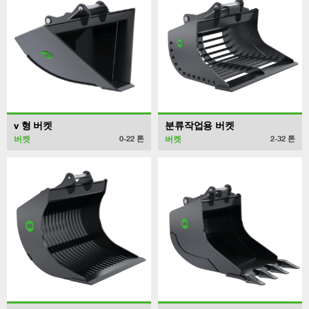
v 형 버켓
분류작업용 버켓
버켓
버켓
0-22
톤
2-32
톤