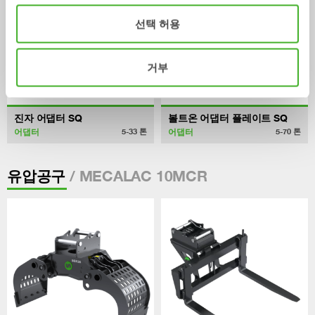
선택 허용
거부
진자 어댑터 SQ
볼트온 어댑터 플레이트 SQ
어댑터
어댑터
5-33
톤
5-70
톤
/ MECALAC 10MCR
유압공구