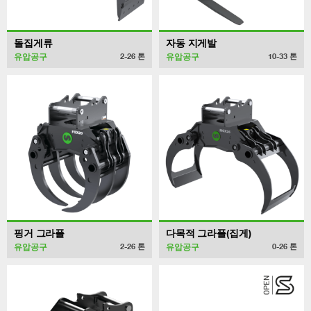
돌집게류
자동 지게발
유압공구
유압공구
2-26
톤
10-33
톤
핑거 그라플
다목적 그라플(집게)
유압공구
유압공구
2-26
톤
0-26
톤