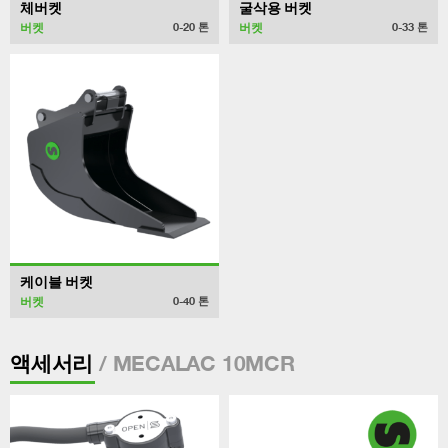
체버켓
굴삭용 버켓
버켓
버켓
0-20
톤
0-33
톤
케이블 버켓
버켓
0-40
톤
/ MECALAC 10MCR
액세서리