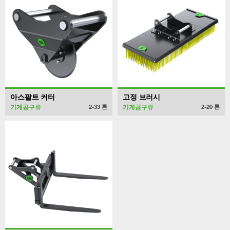
아스팔트 커터
고정 브러시
기계공구류
기계공구류
2-33
톤
2-20
톤