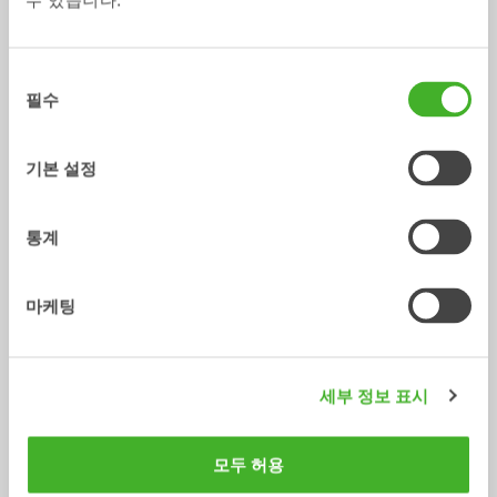
수 있습니다.
중앙 윤활
GEOfit
액세서리
액세서리
동
/ MECALAC 10MCR
어댑터
필수
의
선
택
기본 설정
통계
마케팅
용접식 어댑터 S
용접식 어댑터 SQ
세부 정보 표시
어댑터
어댑터
0-75
톤
3-70
톤
모두 허용