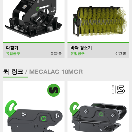
다짐기
바닥 청소기
유압공구
유압공구
2-26
톤
5-33
톤
/ MECALAC 10MCR
퀵 링크