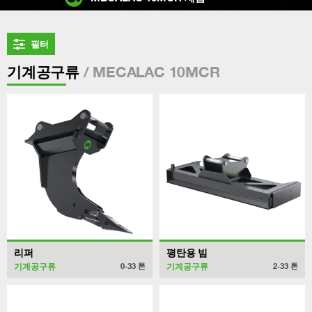
필터
/ MECALAC 10MCR
기계공구류
리퍼
평탄용 빔
기계공구류
기계공구류
0-33
톤
2-33
톤