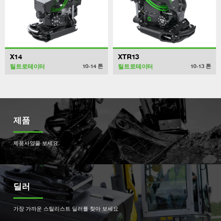
X14
XTR13
틸트로테이터
틸트로테이터
10-14
톤
10-13
톤
제품
제품사양을 보세요.
딜러
가장 가까운 스틸리스트 딜러를 찾아 보세요