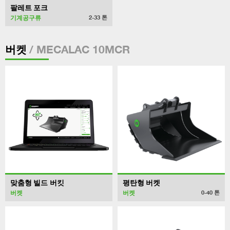
팔레트 포크
기계공구류
2-33
톤
/ MECALAC 10MCR
버켓
맞춤형 빌드 버킷
평탄형 버켓
버켓
버켓
0-40
톤