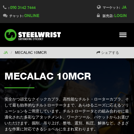
JA
090 3142 7444
Switch to Finland
マーケット:
:
ONLINE
LOGIN
Switch to Denmark
チャット:
販売店:
Switch to China
Switch to Australia
Stay
Meny
Change market
JA
/
MECALAC 10MCR
シェアする
MECALAC 10MCR
安全かつ頑丈なクイックカプラ、高性能なチルト・ローターカプラ、そ
して最も効率的なチルトローテータまで、あらゆるニーズに応えるソリ
ューションをご用意しています。チルトローテータとの組み合わせに最
適化された多彩なアタッチメント、ワークツール、バケットからお選び
いただけます。掘削、吊り上げ、整地、選別、転圧、解体など、さまざ
まな作業に対応できるショベルに生まれ変わります。