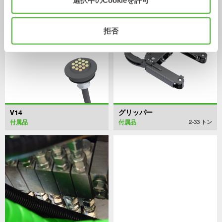
拒否
V14
グリッパー
付属品
付属品
2-33
トン