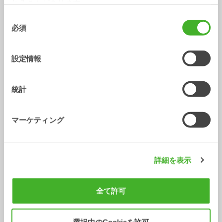
れることがあります。
同
必須
スケルトンバケット
掘削バケット
意
バケット
バケット
0-20
トン
0-33
トン
の
選
設定情報
択
統計
マーケティング
詳細を表示
ケーブル/ トレンチバケット
バケット
0-40
トン
全て許可
/ MECALAC 10MCR
付属品
選択中のCookieを許可