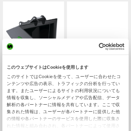
このウェブサイトはCookieを使用します
V型バケット
ソーティングバケット
バケット
バケット
0-22
トン
2-32
トン
このサイトではCookieを使って、ユーザーに合わせたコ
ンテンツや広告の表示、トラフィックの分析を行ってい
ます。またユーザーによるサイトの利用状況についても
情報を収集し、ソーシャルメディアや広告配信、データ
解析の各パートナーに情報を共有しています。ここで収
集された情報は、ユーザーが各パートナーに提供した他
の情報や各パートナーのサービスを使用した際に収集さ
れた情報と組み合わされ、各パートナーによって使用さ