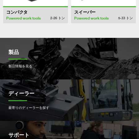
コンパクタ
スイーパー
Powered work tools
Powered work tools
2-26
トン
5-33
トン
製品
製品情報を見る
ディーラー
最寄りのディーラーを探す
サポート