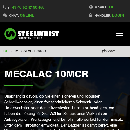
DE
+49 40 52 47 90 460
Switch to Finland
MARKT:
:
ONLINE
LOGIN
Switch to Denmark
CHAT:
HÄNDLER:
Switch to China
Switch to Australia
Stay
Meny
Change market
DE
/
MECALAC 10MCR
Share
MECALAC 10MCR
Unabhängig davon, ob Sie einen sicheren und robusten
Schnellwechsler, einen fortschrittlicheren Schwenk- oder
Rotorwechsler oder den effizientesten Tiltrotator benötigen, wir
haben die Lösung für Sie. Wählen Sie aus einer Vielzahl von
Anbaugeräten, Werkzeugen und Löffeln – alle perfekt für den Einsatz
unter dem Tiltrotator entwickelt. Der Bagger ist damit bereit, eine