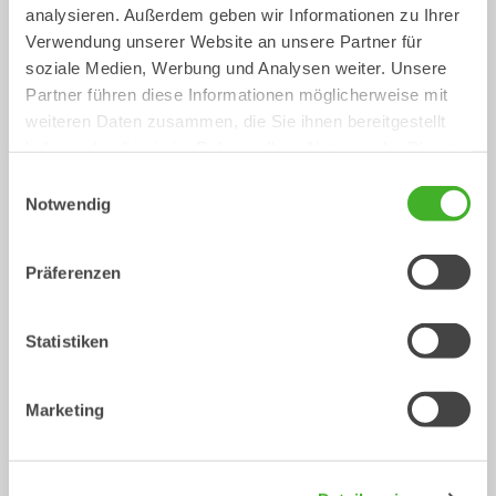
analysieren. Außerdem geben wir Informationen zu Ihrer
Kabellöffel
Verwendung unserer Website an unsere Partner für
Löffel
0-40
Tonnen
soziale Medien, Werbung und Analysen weiter. Unsere
Partner führen diese Informationen möglicherweise mit
weiteren Daten zusammen, die Sie ihnen bereitgestellt
/
Mechanische Anbauwerkzeuge
haben oder die sie im Rahmen Ihrer Nutzung der Dienste
MECALAC 10MCR
gesammelt haben.
Einwilligungsauswahl
Notwendig
Präferenzen
Statistiken
Marketing
Reißzahn
Planierbalken
Mechanische Anbauwerkzeuge
Mechanische Anbauwerkzeuge
0-33
Tonnen
2-33
Tonnen