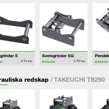
grindar S
Svetsgrindar SQ
Pendel
0-75
ton
3-70
ton
er
Adapter
Adapter
/ TAKEUCHI TB290
auliska redskap