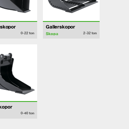
lskopor
Gallerskopor
0-22
ton
2-32
ton
Skopa
kopor
0-40
ton