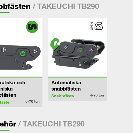
/ TAKEUCHI TB290
bbfästen
uliska och
Automatiska
niska
snabbfästen
bfästen
4-70
ton
Snabbfäste
0-70
ton
fäste
/ TAKEUCHI TB290
behör