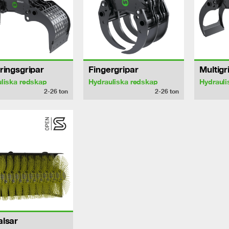
ringsgripar
Fingergripar
Multigr
liska redskap
Hydrauliska redskap
Hydrauli
2-26
ton
2-26
ton
alsar