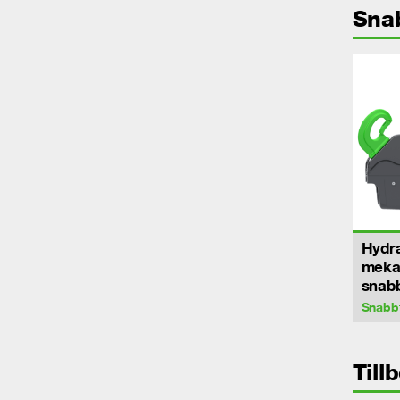
Sna
Hydra
meka
snab
Snabb
Till