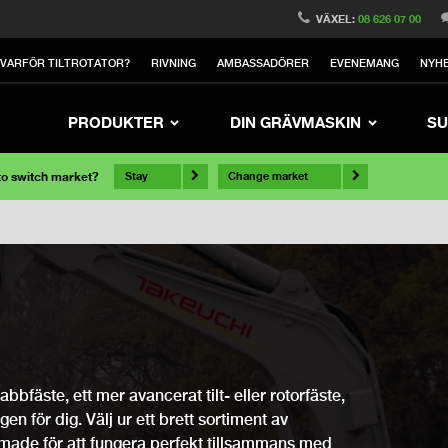
VÄXEL:
08 626 07 00
VARFÖR TILTROTATOR?
RIVNING
AMBASSADÖRER
EVENEMANG
NYH
PRODUKTER
DIN GRÄVMASKIN
SU
 to switch market?
Stay
Change market
bfäste, ett mer avancerat tilt- eller rotorfäste,
ngen för dig. Välj ur ett brett sortiment av
rmade för att fungera perfekt tillsammans med