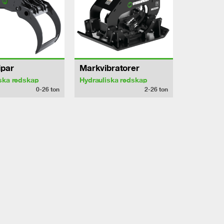
ipar
Markvibratorer
ska redskap
Hydrauliska redskap
0-26
ton
2-26
ton