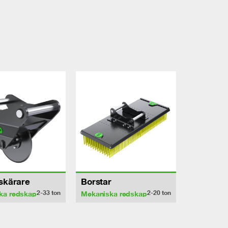
sskärare
Borstar
2-33
ton
2-20
ton
ka redskap
Mekaniska redskap