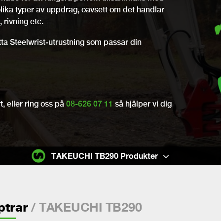
olika typer av uppdrag, oavsett om det handlar
 rivning etc.
itta Steelwrist-utrustning som passar din
, eller ring oss på
08-626 07 11
så hjälper vi dig
TAKEUCHI TB290 Produkter
/ TAKEUCHI TB290
ptrar