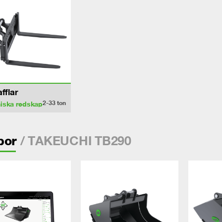
afflar
2-33
ton
iska redskap
/ TAKEUCHI TB290
por