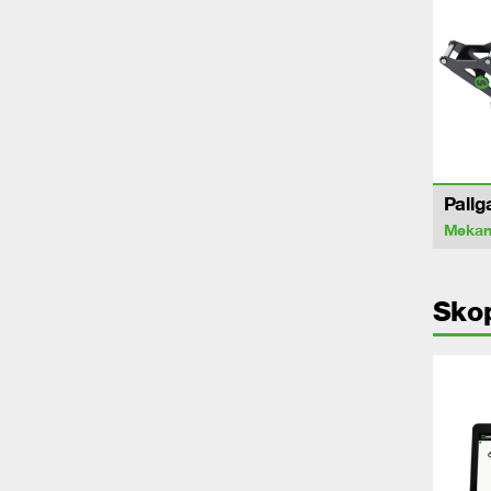
Pallg
Mekan
Sko