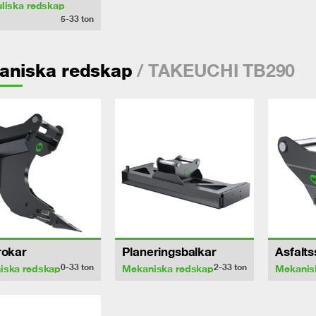
liska redskap
5-33
ton
/ TAKEUCHI TB290
aniska redskap
rokar
Planeringsbalkar
Asfalt
0-33
ton
2-33
ton
iska redskap
Mekaniska redskap
Mekanis