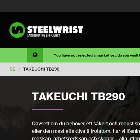
You have not selected a market yet, do you wish
SE
/
TAKEUCHI TB290
TAKEUCHI TB290
Oavsett om du behöver ett säkert och robust snab
eller den mest effektiva tiltrotatorn, har vi lösni
redskap, arbetsredskap och skopor – alla utfo