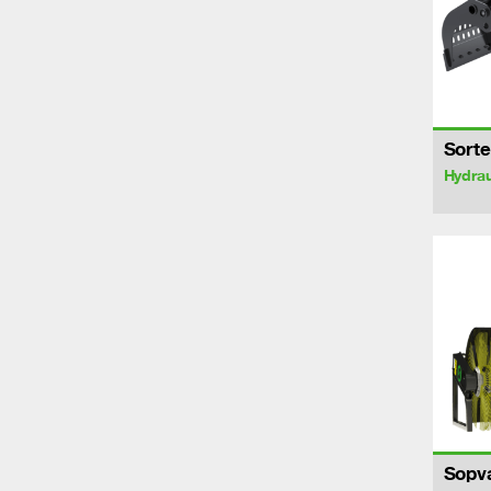
Sorte
Hydrau
Sopv