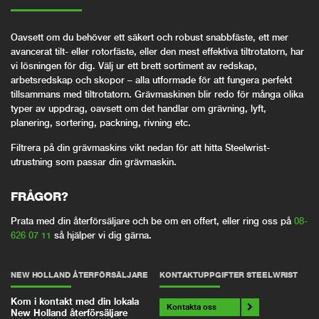
Oavsett om du behöver ett säkert och robust snabbfäste, ett mer
avancerat tilt- eller rotorfäste, eller den mest effektiva tiltrotatorn, har
vi lösningen för dig. Välj ur ett brett sortiment av redskap,
arbetsredskap och skopor – alla utformade för att fungera perfekt
tillsammans med tiltrotatorn. Grävmaskinen blir redo för många olika
typer av uppdrag, oavsett om det handlar om grävning, lyft,
planering, sortering, packning, rivning etc.
Filtrera på din grävmaskins vikt nedan för att hitta Steelwrist-
utrustning som passar din grävmaskin.
FRÅGOR?
Prata med din återförsäljare och be om en offert, eller ring oss på
08-
626 07 11
så hjälper vi dig gärna.
NEW HOLLAND ÅTERFÖRSÄLJARE
KONTAKTUPPGIFTER STEELWRIST
Kom i kontakt med din lokala
Kontakta oss
New Holland återförsäljare