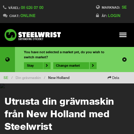
SE
08 626 07 00
MARKNAD:
VÄXEL:
ONLINE
LOGIN
CHAT:
ÅF:
Meny
You have not selected a market yet, do you wish to
switch market?
Stay
Change market
SE
/
Din grävmaskin
/
New Holland
Dela
Utrusta din grävmaskin
från New Holland med
Steelwrist