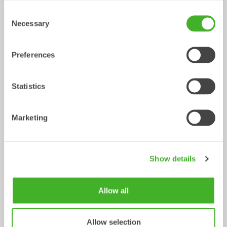
Consent
Necessary
Selection
XTR10
X12
Tiltrotator
Tiltrotator
6-10
ton
7-12
ton
Preferences
Statistics
Marketing
Show details
X14
XTR13
Tiltrotator
Tiltrotator
10-14
ton
10-13
ton
Allow all
Allow selection