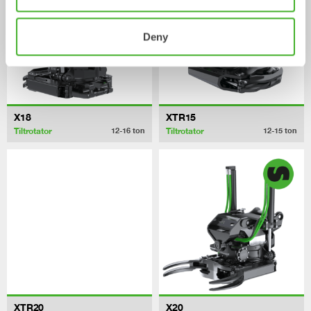
Deny
X18
XTR15
Tiltrotator
Tiltrotator
12-16
ton
12-15
ton
XTR20
X20