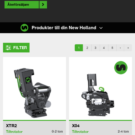
Återförsäljare
Produkter till din New Holland
FILTER
1
2
3
4
5
›
»
XTR2
X04
Tiltrotator
Tiltrotator
0-2
ton
2-4
ton