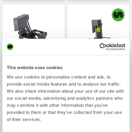
This website uses cookies
XTR7
X07
We use cookies to personalise content and ads, to
Tiltrotator
Tiltrotator
4-7
ton
5-7
ton
provide social media features and to analyse our traffic.
We also share information about your use of our site with
our social media, advertising and analytics partners who
may combine it with other information that you’ve
provided to them or that they’ve collected from your use
of their services.