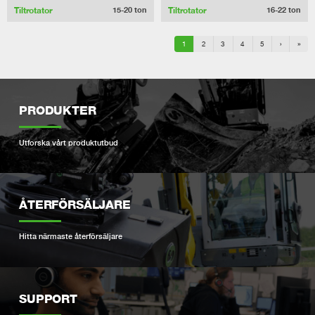
Tiltrotator
Tiltrotator
15-20
ton
16-22
ton
1
2
3
4
5
›
»
PRODUKTER
Utforska vårt produktutbud
ÅTERFÖRSÄLJARE
Hitta närmaste återförsäljare
SUPPORT