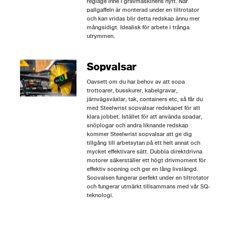
reglage inne i grävmaskinens hytt. När
pallgaffeln är monterad under en tiltrotator
och kan vridas blir detta redskap ännu mer
mångsidigt. Idealisk för arbete i trånga
utrymmen.
Sopvalsar
Oavsett om du har behov av att sopa
trottoarer, busskurer, kabelgravar,
järnvägsväxlar, tak, containers etc, så får du
med Steelwrist sopvalsar redskapet för att
klara jobbet. Istället för att använda spadar,
snöplogar och andra liknande redskap
kommer Steelwrist sopvalsar att ge dig
tillgång till arbetsytan på ett helt annat och
mycket effektivare sätt. Dubbla direktdrivna
motorer säkerställer ett högt drivmoment för
effektiv sopning och ger en lång livslängd.
Sopvalsen fungerar perfekt under en tiltrotator
och fungerar utmärkt tillsammans med vår SQ-
teknologi.