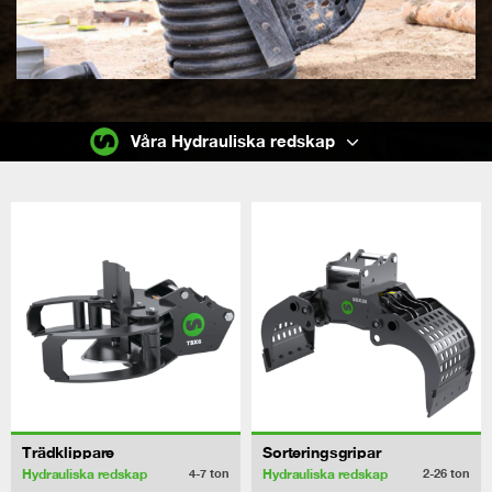
Våra Hydrauliska redskap
Trädklippare
Sorteringsgripar
Hydrauliska redskap
Hydrauliska redskap
4-7
ton
2-26
ton