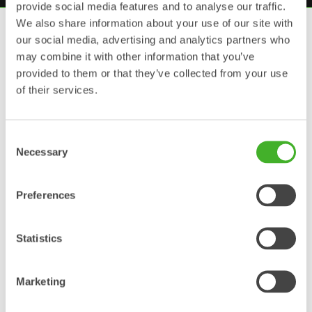
provide social media features and to analyse our traffic.
We also share information about your use of our site with
Steelwrist hydrauliska
our social media, advertising and analytics partners who
may combine it with other information that you’ve
redskap
provided to them or that they’ve collected from your use
of their services.
Multigripar
Consent
En mångsidig och stark grip för användning
vid markarbeten, tunga lyft, stenläggning,
Necessary
Selection
sortering, timmerlastning, hantering av
spillvirke och lätt rivningsarbete. Den har låg
vikt men är fortsatt stark, och har en kompakt
Preferences
design. Förbättrade synkroniserade
armrörelser för smidigare drift och
precisionshantering av objekt. Full stängning
med omlott löpande armar försäkrar att även
Statistics
de smalaste objekten följer med.
Marketing
Sorteringsgripar
Sorteringsgripen är utmärkt för att hantera