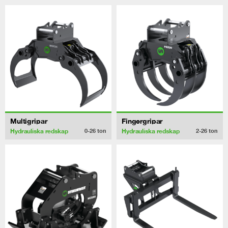
Multigripar
Fingergripar
Hydrauliska redskap
Hydrauliska redskap
0-26
ton
2-26
ton