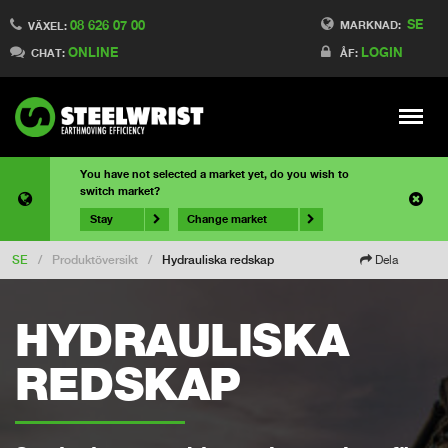
SE
08 626 07 00
MARKNAD:
VÄXEL:
ONLINE
LOGIN
CHAT:
ÅF:
Meny
You have not selected a market yet, do you wish to
switch market?
Stay
Change market
SE
/
Produktöversikt
/
Hydrauliska redskap
Dela
HYDRAULISKA
REDSKAP